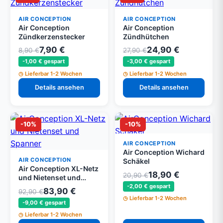
AIR CONCEPTION
AIR CONCEPTION
Air Conception
Air Conception
Zündkerzenstecker
Zündhütchen
7,90 €
24,90 €
8,90 €
27,90 €
-1,00 € gespart
-3,00 € gespart
Lieferbar 1-2 Wochen
Lieferbar 1-2 Wochen
Details ansehen
Details ansehen
-10%
-10%
AIR CONCEPTION
Air Conception Wichard
AIR CONCEPTION
Schäkel
Air Conception XL-Netz
18,90 €
20,90 €
und Nietenset und
Spanner
-2,00 € gespart
83,90 €
92,90 €
Lieferbar 1-2 Wochen
-9,00 € gespart
Lieferbar 1-2 Wochen