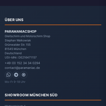
ÜBER UNS
PARAMANIACSHOP
Gleitschirm und Motorschirm Shop
Stephan Walkowiak
Grünwalder Str. 155
81545
München
Deutschland
USt-IdNr.: DE216471157
+49 (0) 152 34 34 0294
contact@paramaniac.de
WhatsApp
Telegram
Signal
Mo-Fr 9-18 Uhr
SHOWROOM MÜNCHEN SÜD