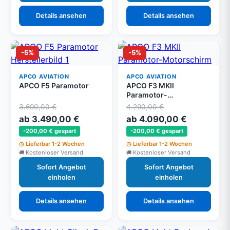
Details ansehen
Details ansehen
-5%
-5%
APCO AVIATION
APCO AVIATION
APCO F5 Paramotor
APCO F3 MKII
Paramotor-
Motorschirm
3.690,00 €
4.290,00 €
ab 3.490,00 €
ab 4.090,00 €
-200,00 € gespart
-200,00 € gespart
Lieferbar 1-2 Wochen
Lieferbar 1-2 Wochen
Kostenloser Versand
Kostenloser Versand
Sofort Angebot
Sofort Angebot
einholen
einholen
Details ansehen
Details ansehen