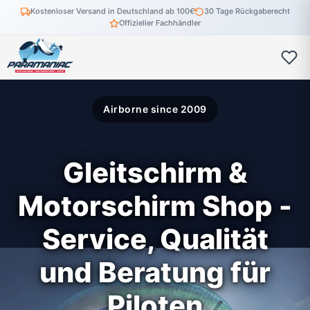
Kostenloser Versand in Deutschland ab 100€
30 Tage Rückgaberecht
Offizieller Fachhändler
Airborne since 2009
Gleitschirm &
Motorschirm Shop -
Service, Qualität
und Beratung für
Piloten