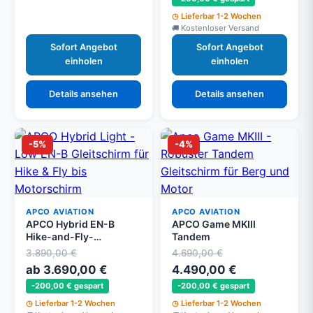
Lieferbar 1-2 Wochen
Kostenloser Versand
Sofort Angebot
Sofort Angebot
einholen
einholen
Details ansehen
Details ansehen
-5%
-4%
APCO AVIATION
APCO AVIATION
APCO Hybrid EN-B
APCO Game MKIII
Hike-and-Fly-
Tandem
Gleitschirm
3.890,00 €
4.690,00 €
ab 3.690,00 €
4.490,00 €
-200,00 € gespart
-200,00 € gespart
Lieferbar 1-2 Wochen
Lieferbar 1-2 Wochen