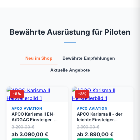
Bewährte Ausrüstung für Piloten
Neu im Shop
Bewährte Empfehlungen
Aktuelle Angebote
-6%
-3%
APCO AVIATION
APCO AVIATION
APCO Karisma II EN-
APCO Karisma II - der
A/DGAC Einsteiger-
leichte Einsteiger
Motorschirm
Gleitschirm für
3.290,00 €
2.990,00 €
Anfänger
ab 3.090,00 €
ab 2.890,00 €