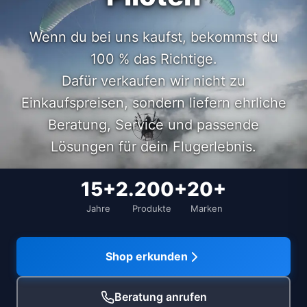
Wenn du bei uns kaufst, bekommst du
100 % das Richtige.
Dafür verkaufen wir nicht zu
Einkaufspreisen, sondern liefern ehrliche
Beratung, Service und passende
Lösungen für dein Flugerlebnis.
15+
2.200+
20+
Jahre
Produkte
Marken
Shop erkunden
Beratung anrufen