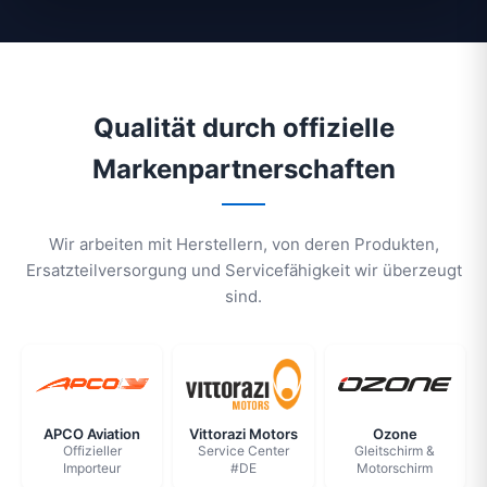
Qualität durch offizielle
Markenpartnerschaften
Wir arbeiten mit Herstellern, von deren Produkten,
Ersatzteilversorgung und Servicefähigkeit wir überzeugt
sind.
APCO Aviation
Vittorazi Motors
Ozone
Offizieller
Service Center
Gleitschirm &
Importeur
#DE
Motorschirm