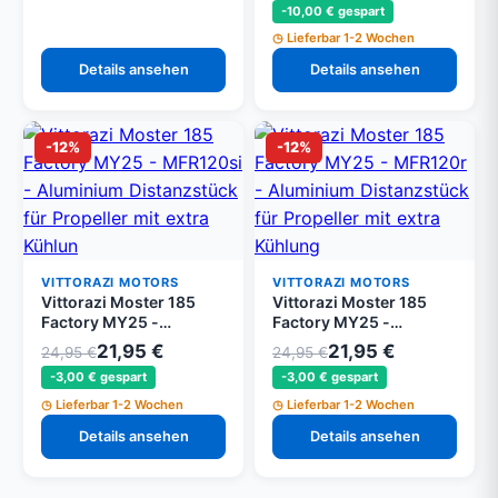
-10,00 € gespart
mit Gummi
Distanzstück
Lieferbar 1-2 Wochen
Details ansehen
Details ansehen
-12%
-12%
VITTORAZI MOTORS
VITTORAZI MOTORS
Vittorazi Moster 185
Vittorazi Moster 185
Factory MY25 -
Factory MY25 -
MFR120si - Aluminium
MFR120r - Aluminium
21,95 €
21,95 €
24,95 €
24,95 €
Distanzstück für
Distanzstück für
-3,00 € gespart
-3,00 € gespart
Propeller mit extra
Propeller mit extra
Kühlung, Silber
Kühlung, rot
Lieferbar 1-2 Wochen
Lieferbar 1-2 Wochen
Details ansehen
Details ansehen