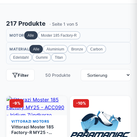
217 Produkte
· Seite 1 von 5
MOTOR
Alle
Moster 185 Factory-R
MATERIAL
Alle
Aluminium
Bronze
Carbon
Edelstahl
Gummi
Titan
50 Produkte
Filter
-9%
-10%
VITTORAZI MOTORS
Vittorazi Moster 185
Factory-R MY25 -