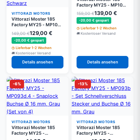
Factory MY25 - MP102 -
Komplett Kupplung
139,00 €
159,00 €
VITTORAZI MOTORS
Vittorazi Moster 185
-20,00 € gespart
Factory MY25 - MP104 -
Lieferbar 1-2 Wochen
Trommel/Pinion Ø 44,0
129,00 €
149,00 €
Kostenloser Versand
mm montiert mit Lager,
-20,00 € gespart
Schwarz
Lieferbar 1-2 Wochen
Kostenloser Versand
Details ansehen
Details ansehen
-6%
-13%
VITTORAZI MOTORS
VITTORAZI MOTORS
Vittorazi Moster 185
Vittorazi Moster 185
Factory MY25 -
Factory MY25 -
MP093d.4 -
MP093b - Set