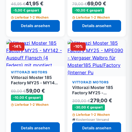
- Bronze-Buchse 40/50
- Auspuff Flansch mit
41,95 €
69,00 €
46,95 €
79,00 €
hours mit Federn und
montiert Buchse 40/50
-5,00 € gespart
-10,00 € gespart
Sicherheitskabels
hours und Federn MY25
Lieferbar 1-2 Wochen
Lieferbar 1-2 Wochen
Details ansehen
Details ansehen
-14%
-10%
VITTORAZI MOTORS
Vittorazi Moster 185
VITTORAZI MOTORS
Factory MY25 - MY142
Vittorazi Moster 185
- Auspuff Flansch (4
59,00 €
69,00 €
Factory MY25 -
Federn) mit montiert
-10,00 € gespart
MPE090 - Vergaser
Buchse 40/50 hours
279,00 €
309,00 €
Walbro für Moster185
und Federn
Lieferbar 1-2 Wochen
-30,00 € gespart
Plus/Factory (Interner
Pulsschaltkreis)
Lieferbar 1-2 Wochen
Kostenloser Versand
Details ansehen
Details ansehen