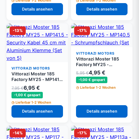
Lieferbar 1-2 Wochen
Lieferbar 1-2 Wochen
Details ansehen
Details ansehen
-13%
-17%
VITTORAZI MOTORS
Vittorazi Moster 185
Factory MY25 -
VITTORAZI MOTORS
MP140.5 -
4,95 €
5,95 €
Vittorazi Moster 185
Schrumpfschlauch (Set
Factory MY25 - MP141.5
-1,00 € gespart
von 5)
- Sicherheitskabel 45
6,95 €
Lieferbar 1-2 Wochen
7,95 €
cm mit Aluminium
-1,00 € gespart
Klemme (Set von 5)
Lieferbar 1-2 Wochen
Details ansehen
Details ansehen
-14%
-17%