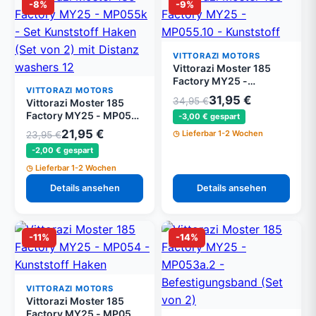
-8%
-9%
VITTORAZI MOTORS
Vittorazi Moster 185
Factory MY25 -
VITTORAZI MOTORS
MP055.10 - Kunststoff
31,95 €
34,95 €
Vittorazi Moster 185
Haken (Set von 10)
Factory MY25 - MP055k
-3,00 € gespart
- Set Kunststoff Haken
21,95 €
Lieferbar 1-2 Wochen
23,95 €
(Set von 2) mit
-2,00 € gespart
Distanzscheiben 12 x 18
mm (Set von 6), Elastik
Lieferbar 1-2 Wochen
Ring und Seeger
Details ansehen
Details ansehen
-11%
-14%
VITTORAZI MOTORS
Vittorazi Moster 185
Factory MY25 - MP054