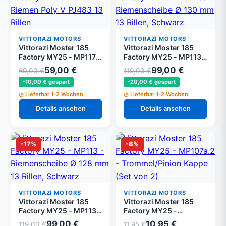
VITTORAZI MOTORS
VITTORAZI MOTORS
Vittorazi Moster 185
Vittorazi Moster 185
Factory MY25 - MP117 -
Factory MY25 - MP113a
Riemen Poly V PJ483 13
- Riemenscheibe Ø 130
59,00 €
99,00 €
69,00 €
119,00 €
Rillen
mm 13 Rillen, Schwarz
-10,00 € gespart
-20,00 € gespart
Lieferbar 1-2 Wochen
Lieferbar 1-2 Wochen
Details ansehen
Details ansehen
-17%
-8%
VITTORAZI MOTORS
VITTORAZI MOTORS
Vittorazi Moster 185
Vittorazi Moster 185
Factory MY25 - MP113 -
Factory MY25 -
Riemenscheibe Ø 128
MP107a.2 -
99,00 €
10,95 €
119,00 €
11,95 €