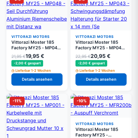
VITTORAZI MOTORS
VITTORAZI MOTORS
Vittorazi Moster 185
Vittorazi Moster 185
Factory MY25 - MP048
Factory MY25 - MP043
- Seil Durchführung
-
19,95 €
20,95 €
21,95 €
22,95 €
Aluminium
Schwingungsdämpfung
-2,00 € gespart
-2,00 € gespart
Riemenscheibe mit
Halterung für Starter 20
Distanzscheiben,
x 14 mm (Set von 4)
Lieferbar 1-2 Wochen
Lieferbar 1-2 Wochen
Schwarz
Details ansehen
Details ansehen
-11%
-10%
VITTORAZI MOTORS
Vittorazi Moster 185
Factory MY25 -