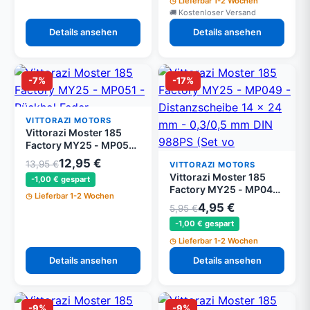
Lieferbar 1-2 Wochen
Kostenloser Versand
Details ansehen
Details ansehen
-7%
-17%
VITTORAZI MOTORS
Vittorazi Moster 185
Factory MY25 - MP051 -
Rückhol Feder
12,95 €
13,95 €
VITTORAZI MOTORS
Vittorazi Moster 185
-1,00 € gespart
Factory MY25 - MP049
Lieferbar 1-2 Wochen
- Distanzscheibe 14 x
4,95 €
5,95 €
24 mm - 0,3/0,5 mm DIN
-1,00 € gespart
988PS (Set von 2)
Lieferbar 1-2 Wochen
Details ansehen
Details ansehen
-9%
-9%