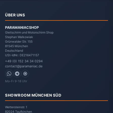
ÜBER UNS
PARAMANIACSHOP
Gleitschirm und Motorschirm Shop
Stephan Walkowiak
Grünwalder Str. 155
81545
München
Deutschland
USt-IdNr.: DE216471157
+49 (0) 152 34 34 0294
contact@paramaniac.de
WhatsApp
Telegram
Signal
Mo-Fr 9-18 Uhr
SHOWROOM MÜNCHEN SÜD
Wettersteinstr. 1
82024 Taufkirchen