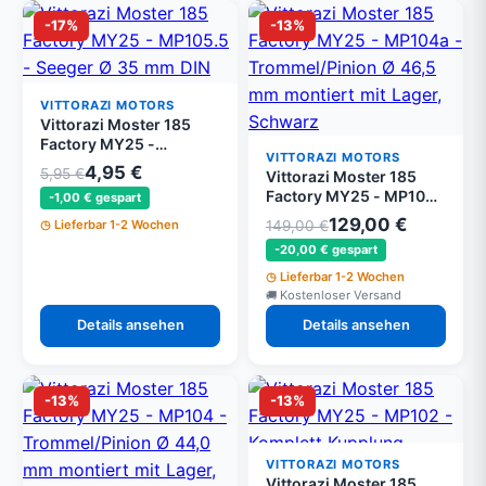
-17%
-13%
VITTORAZI MOTORS
Vittorazi Moster 185
Factory MY25 -
VITTORAZI MOTORS
MP105.5 - Seeger Ø 35
4,95 €
5,95 €
Vittorazi Moster 185
mm DIN 472 (Set von 5)
Factory MY25 - MP104a
-1,00 € gespart
- Trommel/Pinion Ø
129,00 €
Lieferbar 1-2 Wochen
149,00 €
46,5 mm montiert mit
-20,00 € gespart
Lager, Schwarz
Lieferbar 1-2 Wochen
Kostenloser Versand
Details ansehen
Details ansehen
-13%
-13%
VITTORAZI MOTORS
Vittorazi Moster 185