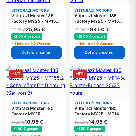
VITTORAZI MOTORS
VITTORAZI MOTORS
Vittorazi Moster 185
Vittorazi Moster 185
Factory MY25 - MP159 -
Factory MY25 - MP158a
Geräuschdämmendes
- Schalldämpfer Kappe
25,95 €
89,00 €
27,95 €
99,00 €
Material mit Nieten
MY25
-2,00 € gespart
-10,00 € gespart
Lieferbar 1-2 Wochen
Lieferbar 1-2 Wochen
Details ansehen
Details ansehen
-8%
-6%
VITTORAZI MOTORS
VITTORAZI MOTORS
Vittorazi Moster 185
Vittorazi Moster 185
Factory MY25 -
Factory MY25 - MP143a
MP155.2 -
- Bronze-Buchse 20/25
10,95 €
14,95 €
11,95 €
15,95 €
Schalldämpfer Dichtung
hours
-1,00 € gespart
-1,00 € gespart
(Set von 2)