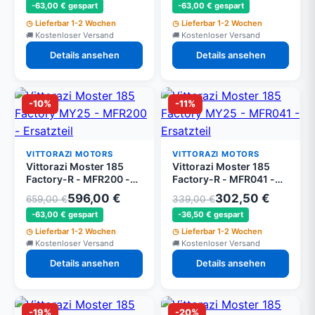
-63,00 € gespart
-63,00 € gespart
mit Schalldämpfer,
Platte und
Lieferbar 1-2 Wochen
Lieferbar 1-2 Wochen
Schwingungsdämpfern
Kostenloser Versand
Kostenloser Versand
Details ansehen
Details ansehen
-10%
-11%
VITTORAZI MOTORS
VITTORAZI MOTORS
Vittorazi Moster 185
Vittorazi Moster 185
Factory-R - MFR200 -
Factory-R - MFR041 -
Verchromter Auspuff
Seilzugstarter komplett
596,00 €
302,50 €
659,00 €
339,00 €
Factory-R mit Platte
3S mit Titan-
-63,00 € gespart
-36,50 € gespart
ohne Schalldämpfer
Durchführung und
Seildurchführung Ø 36
Lieferbar 1-2 Wochen
Lieferbar 1-2 Wochen
mm
Kostenloser Versand
Kostenloser Versand
Details ansehen
Details ansehen
-19%
-20%