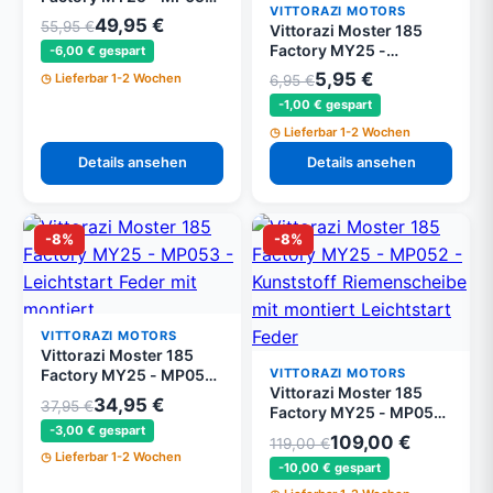
VITTORAZI MOTORS
- Kunststoff Haken
49,95 €
55,95 €
Vittorazi Moster 185
Gehäuse
Factory MY25 -
-6,00 € gespart
MP053a.2 -
5,95 €
Lieferbar 1-2 Wochen
6,95 €
Befestigungsband (Set
-1,00 € gespart
von 2)
Lieferbar 1-2 Wochen
Details ansehen
Details ansehen
-8%
-8%
VITTORAZI MOTORS
Vittorazi Moster 185
VITTORAZI MOTORS
Factory MY25 - MP053
Vittorazi Moster 185
- Leichtstart Feder mit
34,95 €
37,95 €
Factory MY25 - MP052
montiert
-3,00 € gespart
- Kunststoff
Befestigungsband
109,00 €
119,00 €
Riemenscheibe mit
Lieferbar 1-2 Wochen
-10,00 € gespart
montiert Leichtstart
Feder und Seil