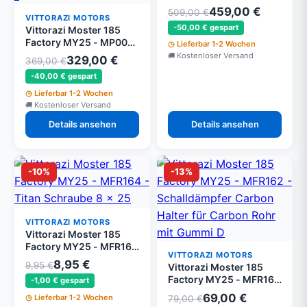
MFR200b - Auspuff
459,00 €
509,00 €
Verchromt Factory-R,
VITTORAZI MOTORS
-50,00 € gespart
Vittorazi Moster 185
Endstück
Factory MY25 - MP001 -
Lieferbar 1-2 Wochen
Kurbelwelle mit
Kostenloser Versand
329,00 €
369,00 €
Druckstange und
-40,00 € gespart
Schwungrad Mutter 10
x 1.25 mm
Lieferbar 1-2 Wochen
Kostenloser Versand
Details ansehen
Details ansehen
-10%
-13%
VITTORAZI MOTORS
Vittorazi Moster 185
Factory MY25 - MFR164
VITTORAZI MOTORS
- Titan Schraube 8 x 25
8,95 €
9,95 €
Vittorazi Moster 185
mm Tcei DIN 913
Factory MY25 - MFR162
-1,00 € gespart
- Schalldämpfer Carbon
69,00 €
Lieferbar 1-2 Wochen
79,00 €
Halter für Carbon Rohr