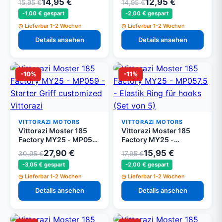
14,95 €
12,95 €
15,95 €
14,95 €
Schnappverschluss-
Schnellverschluss
-1,00 € gespart
-2,00 € gespart
Buchse Ø 16 mm, Grau
Stecker und Buchse Ø
(Set von 4)
16 mm, Grau
Lieferbar 1-2 Wochen
Lieferbar 1-2 Wochen
Details ansehen
Details ansehen
-10%
-11%
VITTORAZI MOTORS
VITTORAZI MOTORS
Vittorazi Moster 185
Vittorazi Moster 185
Factory MY25 - MP059
Factory MY25 -
- Starter Griff Vittorazi
MP057.5 - Elastik Ring
27,90 €
15,95 €
30,95 €
17,95 €
Design
für Haken (Set von 5)
-3,05 € gespart
-2,00 € gespart
Lieferbar 1-2 Wochen
Lieferbar 1-2 Wochen
Details ansehen
Details ansehen