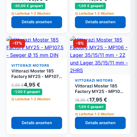
mm 13 Rillen, Schwarz
Trommel/Pinion Kappe
-20,00 € gespart
-1,00 € gespart
(Set von 2)
Lieferbar 1-2 Wochen
Lieferbar 1-2 Wochen
Details ansehen
Details ansehen
-17%
-5%
VITTORAZI MOTORS
Vittorazi Moster 185
Factory MY25 - MP107.5
VITTORAZI MOTORS
- Seeger Ø 15 mm DIN
4,95 €
5,95 €
Vittorazi Moster 185
471 (Set von 5)
Factory MY25 - MP106 -
-1,00 € gespart
Lager 35/15/11 mm - 2Z
17,95 €
Lieferbar 1-2 Wochen
18,95 €
und Lager 35/15/11 mm
-1,00 € gespart
- 2HRS
Lieferbar 1-2 Wochen
Details ansehen
Details ansehen