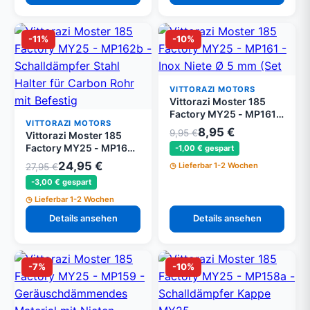
-11%
-10%
VITTORAZI MOTORS
Vittorazi Moster 185
Factory MY25 - MP161 -
VITTORAZI MOTORS
Edelstahl Niete Ø 5 mm
8,95 €
9,95 €
Vittorazi Moster 185
(Set von 10)
Factory MY25 - MP162b
-1,00 € gespart
- Schalldämpfer Stahl
24,95 €
Lieferbar 1-2 Wochen
27,95 €
Halter für Carbon Rohr
-3,00 € gespart
mit Befestigung Set
Lieferbar 1-2 Wochen
Details ansehen
Details ansehen
-7%
-10%