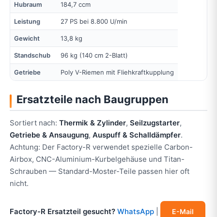
Hubraum
184,7 ccm
Leistung
27 PS bei 8.800 U/min
Gewicht
13,8 kg
Standschub
96 kg (140 cm 2-Blatt)
Getriebe
Poly V-Riemen mit Fliehkraftkupplung
Ersatzteile nach Baugruppen
Sortiert nach:
Thermik & Zylinder
,
Seilzugstarter
,
Getriebe & Ansaugung
,
Auspuff & Schalldämpfer
.
Achtung: Der Factory-R verwendet spezielle Carbon-
Airbox, CNC-Aluminium-Kurbelgehäuse und Titan-
Schrauben — Standard-Moster-Teile passen hier oft
nicht.
Factory-R Ersatzteil gesucht?
WhatsApp
|
E-Mail