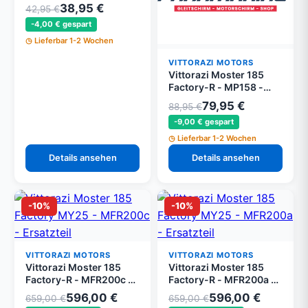
ACC090 - Iridium
38,95 €
42,95 €
Zündkerze
-4,00 € gespart
Lieferbar 1-2 Wochen
VITTORAZI MOTORS
Vittorazi Moster 185
Factory-R - MP158 -
Auspuff Schalldaempfer
79,95 €
88,95 €
Komplett
-9,00 € gespart
Lieferbar 1-2 Wochen
Details ansehen
Details ansehen
-10%
-10%
VITTORAZI MOTORS
VITTORAZI MOTORS
Vittorazi Moster 185
Vittorazi Moster 185
Factory-R - MFR200c -
Factory-R - MFR200a -
Komplett Auspuff
Verchromter Auspuff
596,00 €
596,00 €
659,00 €
659,00 €
verchromt Factory-R
Factory-R Anfangsteil