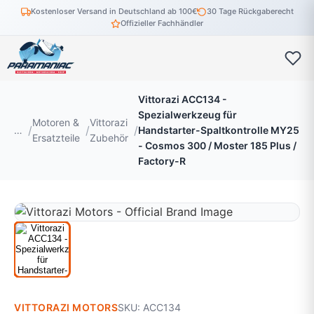
Kostenloser Versand in Deutschland ab 100€
30 Tage Rückgaberecht
Offizieller Fachhändler
Vittorazi ACC134 -
Spezialwerkzeug für
Motoren &
Vittorazi
…
Handstarter-Spaltkontrolle MY25
Ersatzteile
Zubehör
- Cosmos 300 / Moster 185 Plus /
Factory-R
VITTORAZI MOTORS
SKU: ACC134