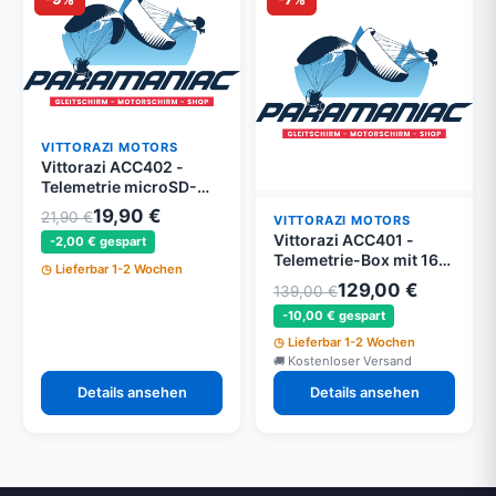
VITTORAZI MOTORS
Vittorazi ACC402 -
Telemetrie microSD-
Karten 16 GB - 2 Stück -
19,90 €
21,90 €
VITTORAZI MOTORS
Moster 185 EFI
Vittorazi ACC401 -
-2,00 € gespart
Telemetrie-Box mit 16
Lieferbar 1-2 Wochen
GB microSD - Moster
129,00 €
139,00 €
185 EFI
-10,00 € gespart
Lieferbar 1-2 Wochen
Kostenloser Versand
Details ansehen
Details ansehen