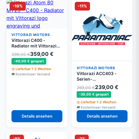
-10%
-11%
VITTORAZI MOTORS
Vittorazi C400 -
Radiator mit Vittorazi
logo engraving und
359,00 €
399,00 €
Befestigung Set
-40,00 € gespart
VITTORAZI MOTORS
Lieferbar 1-2 Wochen
Vittorazi ACC403 -
Kostenloser Versand
Serien-
Verbindungsmodul für
239,00 €
269,00 €
EFI-Batterien - Moster
-30,00 € gespart
185 EFI
Lieferbar 1-2 Wochen
Kostenloser Versand
Details ansehen
Details ansehen
-9%
-7%