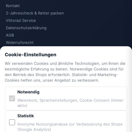
Kontakt
2-Jahrescheck & Retter packen
Vittorazi Service
Datenschutzerklärung
AGB
Widerrufsrecht
Vertrag widerrufen
Cookie-Einstellungen
Impressum
Wir verwenden Cookies und ähnliche Technologien, um Ihnen die
Cookie-Einstellungen
bestmögliche Erfahrung zu bieten. Notwendige Cookies sind für
Barrierefreiheit
den Betrieb des Shops erforderlich. Statistik- und Marketing-
Sitemap
Cookies helfen uns, unser Angebot zu verbessern.
Notwendig
PARTNER & MARKEN
Warenkorb, Spracheinstellungen, Cookie-Consent (immer
aktiv)
Vittorazi Motoren MY25
Statistik
Airconception
Anonyme Nutzungsanalyse zur Verbesserung des Shops
Apco Aviation
(Google Analytics)