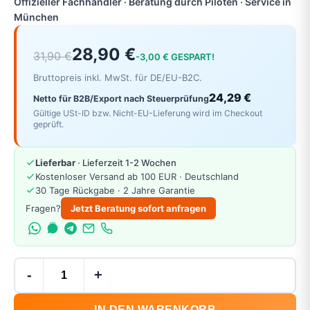
Offizieller Fachhändler · Beratung durch Piloten · Service in
München
28,90 €
31,90 €
-3,00 € GESPART!
Bruttopreis inkl. MwSt. für DE/EU-B2C.
24,29 €
Netto für B2B/Export nach Steuerprüfung
Gültige USt-ID bzw. Nicht-EU-Lieferung wird im Checkout
geprüft.
Lieferbar
· Lieferzeit 1-2 Wochen
Kostenloser Versand ab 100 EUR · Deutschland
30 Tage Rückgabe · 2 Jahre Garantie
Fragen?
Jetzt Beratung sofort anfragen
-
+
IN DEN WARENKORB