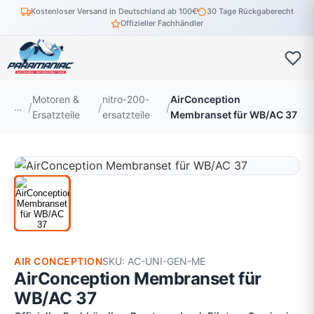
Kostenloser Versand in Deutschland ab 100€
30 Tage Rückgaberecht
Offizieller Fachhändler
Motoren &
nitro-200-
AirConception
…
Ersatzteile
ersatzteile
Membranset für WB/AC 37
AIR CONCEPTION
SKU: AC-UNI-GEN-ME
AirConception Membranset für
WB/AC 37