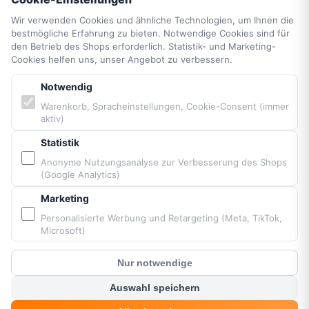
Barrierefreiheit
Sitemap
Wir verwenden Cookies und ähnliche Technologien, um Ihnen die
bestmögliche Erfahrung zu bieten. Notwendige Cookies sind für
den Betrieb des Shops erforderlich. Statistik- und Marketing-
PARTNER & MARKEN
Cookies helfen uns, unser Angebot zu verbessern.
Notwendig
Vittorazi Motoren MY25
Warenkorb, Spracheinstellungen, Cookie-Consent (immer
Airconception
aktiv)
Apco Aviation
Statistik
Ozone
Anonyme Nutzungsanalyse zur Verbesserung des Shops
Dudek
(Google Analytics)
BGD
MacPara
Marketing
Neo
Personalisierte Werbung und Retargeting (Meta, TikTok,
Microsoft)
Nur notwendige
Bereitgestellt von Fresh Air © Paramaniacshop 2026
?
Kunden Chat
Auswahl speichern
Shop-Version 2026-07-10