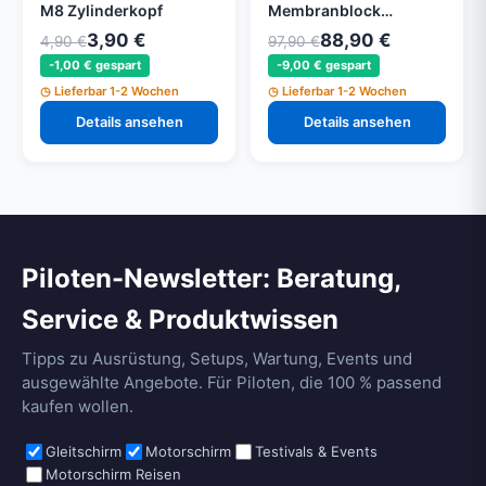
M8 Zylinderkopf
Membranblock
komplett
3,90 €
88,90 €
4,90 €
97,90 €
-1,00 € gespart
-9,00 € gespart
Lieferbar 1-2 Wochen
Lieferbar 1-2 Wochen
Details ansehen
Details ansehen
Piloten-Newsletter: Beratung,
Service & Produktwissen
Tipps zu Ausrüstung, Setups, Wartung, Events und
ausgewählte Angebote. Für Piloten, die 100 % passend
kaufen wollen.
Gleitschirm
Motorschirm
Testivals & Events
Motorschirm Reisen