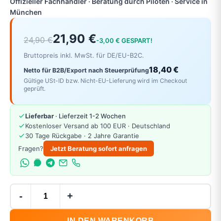
Offizieller Fachhändler · Beratung durch Piloten · Service in
München
21,90 €
24,90 €
-3,00 € GESPART!
Bruttopreis inkl. MwSt. für DE/EU-B2C.
18,40 €
Netto für B2B/Export nach Steuerprüfung
Gültige USt-ID bzw. Nicht-EU-Lieferung wird im Checkout
geprüft.
Lieferbar
· Lieferzeit 1-2 Wochen
Kostenloser Versand ab 100 EUR · Deutschland
30 Tage Rückgabe · 2 Jahre Garantie
Fragen?
Jetzt Beratung sofort anfragen
-
+
IN DEN WARENKORB