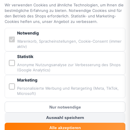
Sitemap
Wir verwenden Cookies und ähnliche Technologien, um Ihnen die
bestmögliche Erfahrung zu bieten. Notwendige Cookies sind für
den Betrieb des Shops erforderlich. Statistik- und Marketing-
PARTNER & MARKEN
Cookies helfen uns, unser Angebot zu verbessern.
Notwendig
Vittorazi Motoren MY25
Warenkorb, Spracheinstellungen, Cookie-Consent (immer
Airconception
aktiv)
Apco Aviation
Ozone
Statistik
Dudek
Anonyme Nutzungsanalyse zur Verbesserung des Shops
(Google Analytics)
BGD
MacPara
Marketing
Neo
Personalisierte Werbung und Retargeting (Meta, TikTok,
Microsoft)
Nur notwendige
Bereitgestellt von Fresh Air © Paramaniacshop 2026
?
Kunden Chat
Shop-Version 2026-07-10
Auswahl speichern
Alle akzeptieren