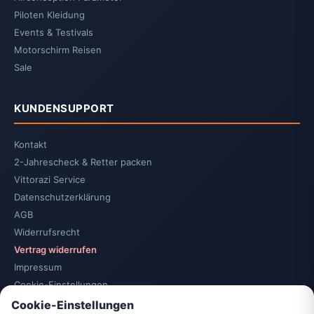
Piloten Kleidung
Events & Testivals
Motorschirm Reisen
Sale
KUNDENSUPPORT
Kontakt
2-Jahrescheck & Retter packen
Vittorazi Service
Datenschutzerklärung
AGB
Widerrufsrecht
Vertrag widerrufen
Impressum
Cookie-Einstellungen
Barrierefreiheit
Cookie-Einstellungen