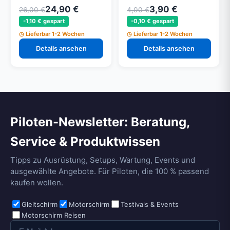
24,90 €
3,90 €
26,00 €
4,00 €
-1,10 € gespart
-0,10 € gespart
Lieferbar 1-2 Wochen
Lieferbar 1-2 Wochen
Details ansehen
Details ansehen
Piloten-Newsletter: Beratung,
Service & Produktwissen
Tipps zu Ausrüstung, Setups, Wartung, Events und
ausgewählte Angebote. Für Piloten, die 100 % passend
kaufen wollen.
Gleitschirm
Motorschirm
Testivals & Events
Motorschirm Reisen