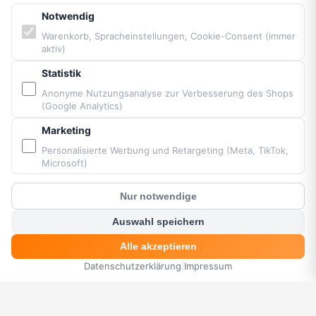
Notwendig
Warenkorb, Spracheinstellungen, Cookie-Consent (immer
PARTNER & MARKEN
aktiv)
Statistik
Vittorazi Motoren MY25
Airconception
Anonyme Nutzungsanalyse zur Verbesserung des Shops
(Google Analytics)
Apco Aviation
Ozone
Marketing
Dudek
Personalisierte Werbung und Retargeting (Meta, TikTok,
Microsoft)
BGD
MacPara
Nur notwendige
Neo
?
Kunden Chat
Auswahl speichern
Alle akzeptieren
Bereitgestellt von Fresh Air © Paramaniacshop 2026
Datenschutzerklärung
|
Impressum
HOME
MENÜ
SUCHE
KORB
KONTO
Shop-Version 2026-07-10