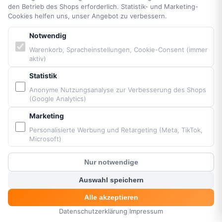
Ich stimme dem Newsletter-Erhalt gemäß der
Datenschutzerklärung
den Betrieb des Shops erforderlich. Statistik- und Marketing-
und den
AGB
zu. Abmeldung jederzeit möglich.
Cookies helfen uns, unser Angebot zu verbessern.
Notwendig
Warenkorb, Spracheinstellungen, Cookie-Consent (immer
aktiv)
ÜBER UNS
Statistik
Anonyme Nutzungsanalyse zur Verbesserung des Shops
PARAMANIACSHOP
(Google Analytics)
Gleitschirm und Motorschirm Shop
Stephan Walkowiak
Marketing
Grünwalder Str. 155
81545
München
Personalisierte Werbung und Retargeting (Meta, TikTok,
Deutschland
Microsoft)
USt-IdNr.: DE216471157
+49 (0) 152 34 34 0294
Nur notwendige
contact@paramaniac.de
?
Kunden Chat
Auswahl speichern
WhatsApp
Telegram
Signal
Mo-Fr 9-18 Uhr
Alle akzeptieren
Datenschutzerklärung
|
Impressum
HOME
MENÜ
SUCHE
KORB
KONTO