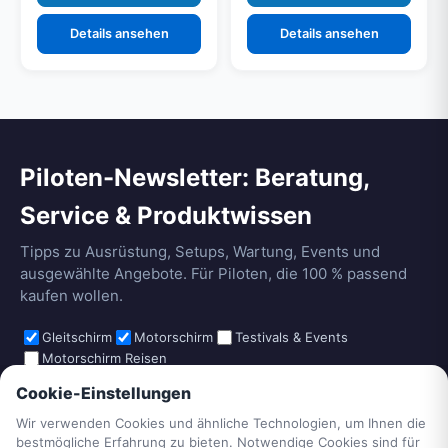
Details ansehen
Details ansehen
Piloten-Newsletter: Beratung,
Service & Produktwissen
Tipps zu Ausrüstung, Setups, Wartung, Events und
ausgewählte Angebote. Für Piloten, die 100 % passend
kaufen wollen.
Gleitschirm
Motorschirm
Testivals & Events
Motorschirm Reisen
Cookie-Einstellungen
Wir verwenden Cookies und ähnliche Technologien, um Ihnen die
Anmelden
bestmögliche Erfahrung zu bieten. Notwendige Cookies sind für