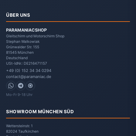
ÜBER UNS
PARAMANIACSHOP
Gleitschirm und Motorschirm Shop
Stephan Walkowiak
Grünwalder Str. 155
81545
München
Deutschland
USt-IdNr.: DE216471157
+49 (0) 152 34 34 0294
contact@paramaniac.de
WhatsApp
Telegram
Signal
Mo-Fr 9-18 Uhr
SHOWROOM MÜNCHEN SÜD
Wettersteinstr. 1
82024 Taufkirchen