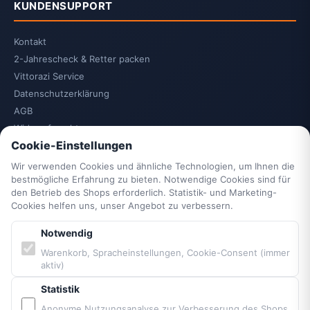
KUNDENSUPPORT
Kontakt
2-Jahrescheck & Retter packen
Vittorazi Service
Datenschutzerklärung
AGB
Widerrufsrecht
Cookie-Einstellungen
Vertrag widerrufen
Impressum
Wir verwenden Cookies und ähnliche Technologien, um Ihnen die
bestmögliche Erfahrung zu bieten. Notwendige Cookies sind für
Cookie-Einstellungen
den Betrieb des Shops erforderlich. Statistik- und Marketing-
Barrierefreiheit
Cookies helfen uns, unser Angebot zu verbessern.
Sitemap
Notwendig
Warenkorb, Spracheinstellungen, Cookie-Consent (immer
PARTNER & MARKEN
aktiv)
Statistik
Vittorazi Motoren MY25
Airconception
Anonyme Nutzungsanalyse zur Verbesserung des Shops