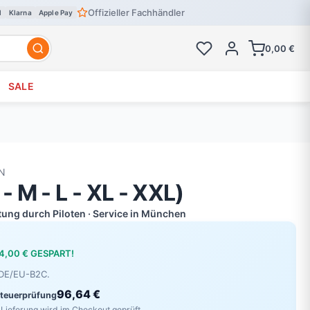
Offizieller Fachhändler
l
Klarna
Apple Pay
0,00 €
SALE
N
 M - L - XL - XXL)
atung durch Piloten · Service in München
4,00 € GESPART!
r DE/EU-B2C.
96,64 €
Steuerprüfung
Lieferung wird im Checkout geprüft.