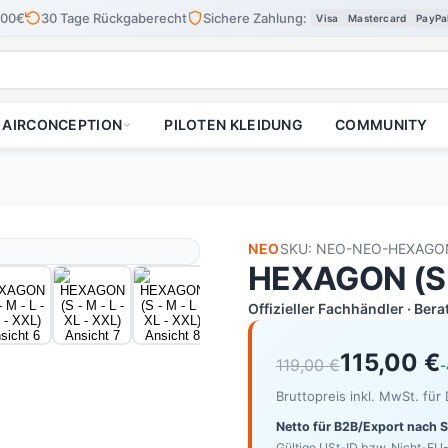
100€
30 Tage Rückgaberecht
Sichere Zahlung:
Visa
Mastercard
PayPa
AIRCONCEPTION
PILOTEN KLEIDUNG
COMMUNITY
NEO
SKU: NEO-NEO-HEXAGO
HEXAGON (S -
Offizieller Fachhändler · Ber
115,00 €
119,00 €
-
Bruttopreis inkl. MwSt. fü
Netto für B2B/Export nach 
Gültige USt-ID bzw. Nicht-EU-