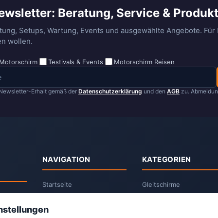
ewsletter: Beratung, Service & Produk
tung, Setups, Wartung, Events und ausgewählte Angebote. Für P
n wollen.
Motorschirm
Testivals & Events
Motorschirm Reisen
Newsletter-Erhalt gemäß der
Datenschutzerklärung
und den
AGB
zu. Abmeldung
NAVIGATION
KATEGORIEN
Startseite
Gleitschirme
Suchen
Paramotoren
nstellungen
Kontakt
Vittorazi Motoren