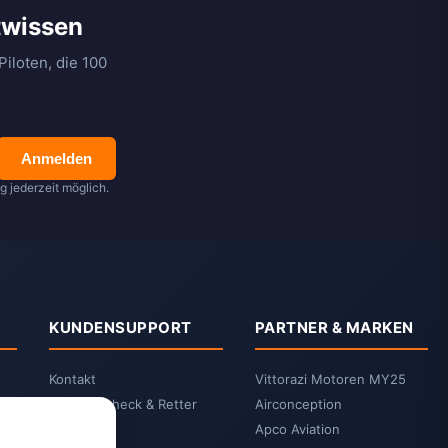
twissen
iloten, die 100
Anmelden
 jederzeit möglich.
KUNDENSUPPORT
PARTNER & MARKEN
Kontakt
Vittorazi Motoren MY25
2-Jahrescheck & Retter
Airconception
packen
Apco Aviation