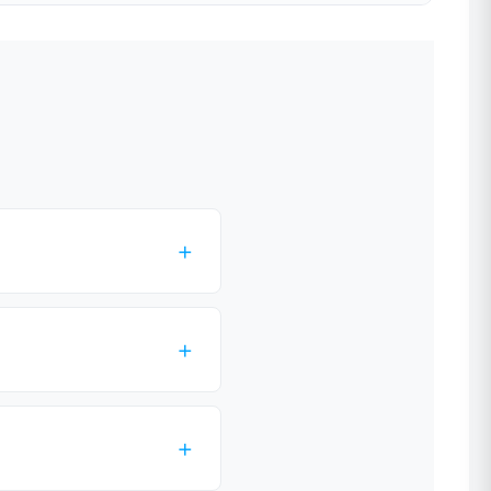
+
+
+