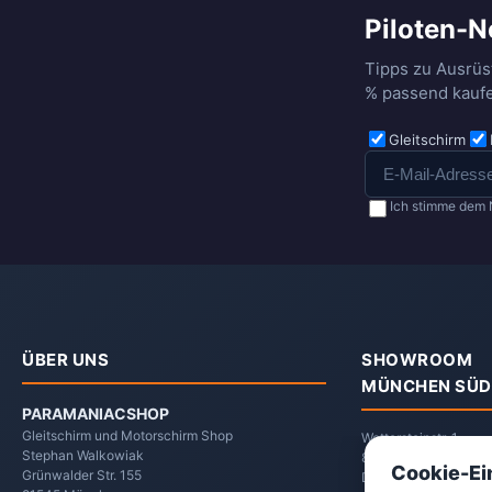
Piloten-N
Tipps zu Ausrüs
% passend kaufe
Gleitschirm
Ich stimme dem 
ÜBER UNS
SHOWROOM
MÜNCHEN SÜD
PARAMANIACSHOP
Gleitschirm und Motorschirm Shop
Wettersteinstr. 1
Stephan Walkowiak
82024 Taufkirchen
Cookie-Ei
Grünwalder Str. 155
Deutschland