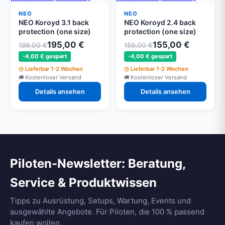
NEO
NEO
NEO Koroyd 3.1 back
NEO Koroyd 2.4 back
protection (one size)
protection (one size)
195,00 €
155,00 €
199,00 €
159,00 €
-4,00 € gespart
-4,00 € gespart
Lieferbar 1-2 Wochen
Lieferbar 1-2 Wochen
Kostenloser Versand
Kostenloser Versand
Details ansehen
Details ansehen
Piloten-Newsletter: Beratung,
Service & Produktwissen
Tipps zu Ausrüstung, Setups, Wartung, Events und
ausgewählte Angebote. Für Piloten, die 100 % passend
kaufen wollen.