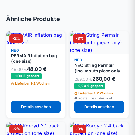
Ähnliche Produkte
-2%
-3%
NEO
PERMAIR inflation bag
NEO
(one size)
NEO String Permair
48,00 €
49,00 €
(inc. mouth piece only)
(one size)
-1,00 € gespart
260,00 €
269,00 €
Lieferbar 1-2 Wochen
-9,00 € gespart
Lieferbar 1-2 Wochen
Kostenloser Versand
Details ansehen
Details ansehen
-2%
-3%