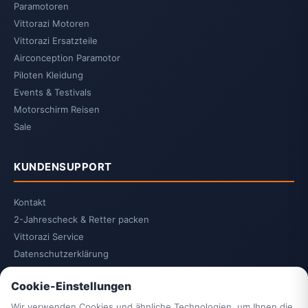
Paramotoren
Vittorazi Motoren
Vittorazi Ersatzteile
Airconception Paramotor
Piloten Kleidung
Events & Testivals
Motorschirm Reisen
Sale
KUNDENSUPPORT
Kontakt
2-Jahrescheck & Retter packen
Vittorazi Service
Datenschutzerklärung
AGB
Cookie-Einstellungen
Widerrufsrecht
Vertrag widerrufen
Wir verwenden Cookies und ähnliche Technologien, um Ihnen die