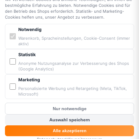
bestmögliche Erfahrung zu bieten. Notwendige Cookies sind für
Impressum
den Betrieb des Shops erforderlich. Statistik- und Marketing-
Cookie-Einstellungen
Cookies helfen uns, unser Angebot zu verbessern.
Barrierefreiheit
Notwendig
Sitemap
Warenkorb, Spracheinstellungen, Cookie-Consent (immer
aktiv)
PARTNER & MARKEN
Statistik
Anonyme Nutzungsanalyse zur Verbesserung des Shops
Vittorazi Motoren MY25
(Google Analytics)
Airconception
Marketing
Apco Aviation
Ozone
Personalisierte Werbung und Retargeting (Meta, TikTok,
Microsoft)
Dudek
BGD
Nur notwendige
MacPara
?
Kunden Chat
Neo
Auswahl speichern
Alle akzeptieren