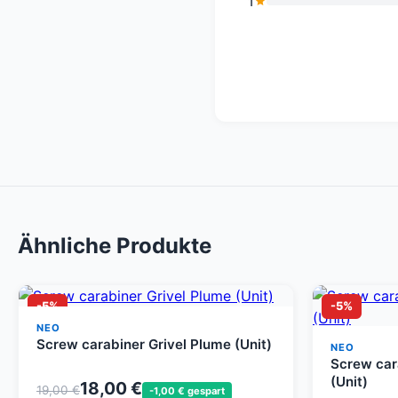
1
Ähnliche Produkte
-5%
-5%
NEO
Screw carabiner Grivel Plume (Unit)
NEO
Screw cara
(Unit)
18,00 €
19,00 €
-1,00 € gespart