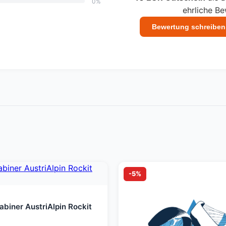
0%
ehrliche B
Bewertung schreiben
-5%
biner AustriAlpin Rockit