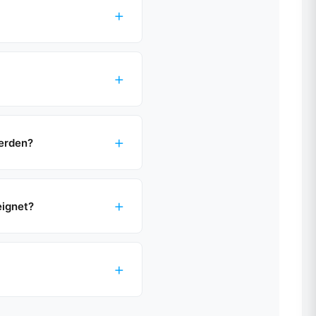
+
+
+
werden?
+
eignet?
+