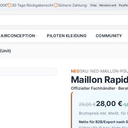
100€
30 Tage Rückgaberecht
Sichere Zahlung:
Visa
Mastercard
PayPa
AIRCONCEPTION
PILOTEN KLEIDUNG
COMMUNITY
(Unit)
NEO
SKU: NEO-MAILLON-PG
Maillon Rapi
Offizieller Fachhändler · Ber
28,00 €
29,00 €
-1
Bruttopreis inkl. MwSt. fü
Netto für B2B/Export nach 
Gültige USt-ID bzw. Nicht-EU-