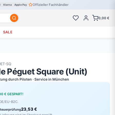
Offizieller Fachhändler
l
Klarna
Apple Pay
0,00 €
SALE
UET-SQ
de Péguet Square (Unit)
atung durch Piloten · Service in München
,00 € GESPART!
r DE/EU-B2C.
23,53 €
Steuerprüfung
Lieferung wird im Checkout geprüft.