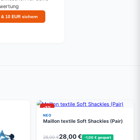
ewertung
 & 10 EUR sichern
-3%
NEO
Maillon textile Soft Shackles (Pair)
28,00 €
29,00 €
-1,00 € gespart