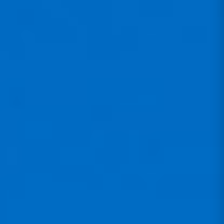
M
S
L
XL
-
+
IN DEN WARENKORB
ODER SOFORT KAUFEN
Sofort kaufen
Merken
Teilen
Freunde empfehlen, Geld verdienen:
Bis zu 150 EUR pro
Empfehlung.
Mehr erfahren
Showroom München
Termin vereinbaren
Vor-Ort-Beratung · Anschauen &
Testen · Selbstabholung