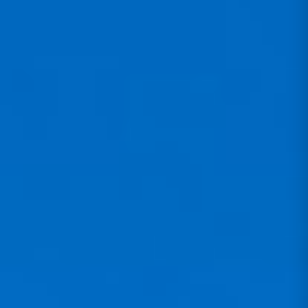
2.717,00 €
2.990,00 €
-273,00 € GESPART!
Bruttopreis inkl. MwSt. für DE/EU-B2C.
2.283,19 €
Netto für B2B/Export nach Steuerprüfung
Gültige USt-ID bzw. Nicht-EU-Lieferung wird im Checkout
geprüft.
Beratung & persönliches Angebot
Wir prüfen, was zu deinem Flugstil, deinem Setup und
deinen Anforderungen passt - besonders bei Schirmen,
Motoren, Gurtzeugen, Rettungen und Komplettsets.
Beratung & Angebot anfragen
Lieferbar
· Lieferzeit 1-2 Wochen
Kostenloser Versand ab 100 EUR · Deutschland
30 Tage Rückgabe · 2 Jahre Garantie
Variante