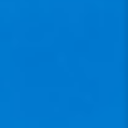
AERO
DYNAMISCH
NEO hat sich für zwei wesentliche
Elemente entschieden:
1. Der 8 cm dicke NEO-Koroyd-Protektor
ermöglicht eine schmale Silhouette des
Gurtzeugs und damit einen optimierten
aerodynamischen Querschnitt, um den
Luftwiederstand zu reduzieren.