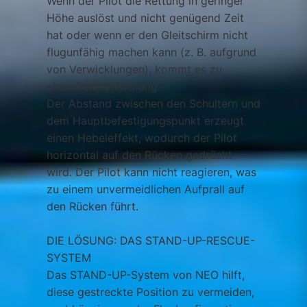
Wenn der Pilot die Rettung in geringer
Höhe auslöst und nicht genügend Zeit
hat oder wenn er den Gleitschirm nicht
flugunfähig machen kann (z. B. aufgrund
von Verwicklungen), kommt es zu
einer Scherenstellung.
Der Abstand zwischen den Schultern und
dem Hauptbefestigungspunkt erzeugt
einen Hebeleffekt, wodurch der Pilot
horizontal auf den Rücken gedrückt
wird. Der Pilot kann nicht reagieren, was
zu einem unvermeidlichen Aufprall auf
den Rücken führt.​
DIE LÖSUNG: DAS STAND-UP-RESCUE-
SYSTEM
Das STAND-UP-System von NEO hilft,
diese gestreckte Position zu vermeiden,