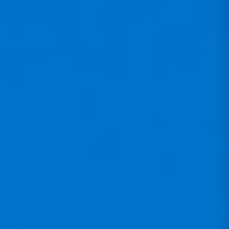
sauberes Flugprofil mit integriertem
Rettungscontainer. Leicht und
kompakt, lässt es sich kaum spüren
und gibt dem Piloten den ganzen
Raum zum Fliegen.​
VON NATUR AUS
LEICHT.
AUF LEISTUNG
GETRIMMT