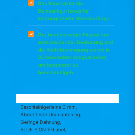
Das Race Up ist ein
Beinsackgurtzeug für
leistungsstarke Streckenflüge.
Der beschleunigte Flug ist von
entscheidender Bedeutung und
die Kraftübertragung wurde in
3D besonders ausgearbeitet,
um bequemer zu
beschleunigen.
Beschleinigerleine 3 mm, ​
Abriebfeste Ummantelung, ​
Geringe Dehnung,
BLUE SIGN ®-Label,