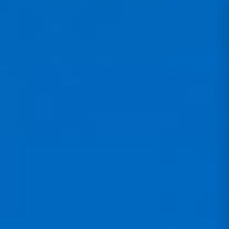
Kostenloser Versand in Deutschland ab 100€
30 Tage Rückgaberecht
Offizieller Fachhändler
…
gurtzeuge
Gurtzeuge Neo
Pack Race Up + Fly bag
NEO
SKU: NEO-RACEPK-M
Pack Race Up + Fly bag
Offizieller Fachhändler · Beratung durch Piloten · Service in
München