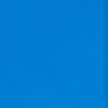
2. Ein beeindruckendes Heckbürzel: Es
schließt den Kopf des Piloten mit ein und
ist lang genug, um einen sauberen
Luftstrom zu ermöglichen und
Turbulenzen zu begrenzen. Nur mit einer
solchen Größe bietet ein Bürzel eine
wirklich effektive aerodynamische
Lösung, die über ein reines
Marketingargument hinausgeht.​