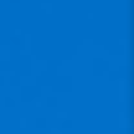
Dieses ultralichte und auf
Performance konzipierte Gurtzeug
konzentriert sich auf das
Wesentliche: sehr schmale
Silhouette, aerodynamisches
Bürzel und Aero-Weste für ein