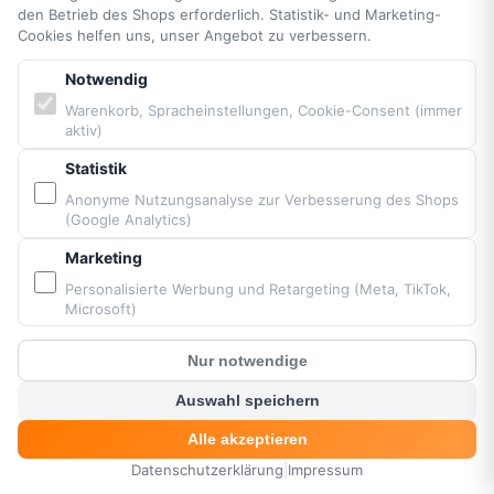
den Betrieb des Shops erforderlich. Statistik- und Marketing-
Cookies helfen uns, unser Angebot zu verbessern.
Notwendig
Warenkorb, Spracheinstellungen, Cookie-Consent (immer
aktiv)
Statistik
GEWICHT
Anonyme Nutzungsanalyse zur Verbesserung des Shops
(Google Analytics)
Marketing
Race Up (Größe M)
Personalisierte Werbung und Retargeting (Meta, TikTok,
Microsoft)
+ NEO Koroyd 2.4
Nur notwendige
+ NEO AustriAlpin Rocket-Karabiner
?
Kunden Chat
Auswahl speichern
Alle akzeptieren
TOTAL
Datenschutzerklärung
|
Impressum
HOME
MENÜ
SUCHE
KORB
KONTO