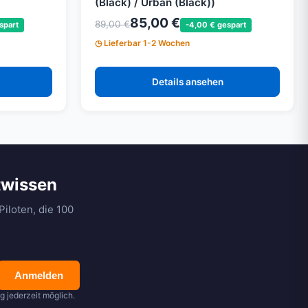
(Black) / Urban (Black))
85,00 €
89,00 €
spart
-4,00 € gespart
Lieferbar 1-2 Wochen
Details ansehen
twissen
iloten, die 100
Anmelden
 jederzeit möglich.