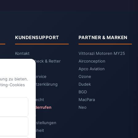
KUNDENSUPPORT
PARTNER & MARKEN
Kontakt
Vittorazi Motoren MY25
2-Jahrescheck & Retter
Airconception
packen
Apco Aviation
Vittorazi Service
Ozone
ung zu bieten.
Datenschutzerklärung
Dudek
eting-Cookies
AGB
BGD
Widerrufsrecht
MacPara
Vertrag widerrufen
Neo
Impressum
Cookie-Einstellungen
Barrierefreiheit