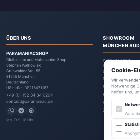
ÜBER UNS
SHOWROOM
MÜNCHEN SÜD
PARAMANIACSHOP
Gleitschirm und Motorschirm Shop
Wettersteinstr. 1
Stephan Walkowiak
82024 Taufkirchen
Cookie-Ei
Grünwalder Str. 155
Deutschland
81545
München
Nach Vereinbarung
Wir verwenden
Deutschland
Notwendige Coo
Selbstabholung
USt-IdNr.: DE216471157
helfen uns, u
Equipment-Lageru
+49 (0) 152 34 34 0294
contact@paramaniac.de
Wartung & Service
Notwe
Zur Showroom-Sei
WhatsApp
Telegram
Signal
Warenko
Mo-Fr 9-18 Uhr
Statist
Anonyme