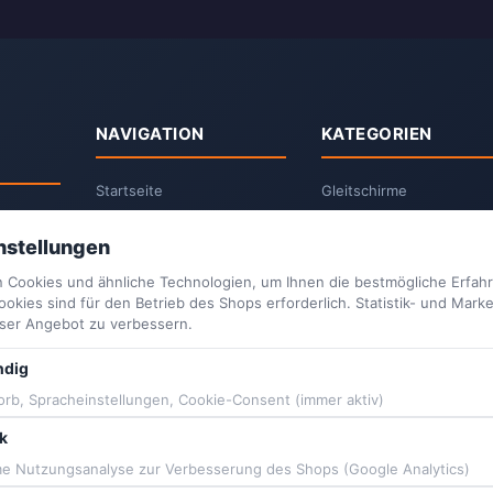
NAVIGATION
KATEGORIEN
Startseite
Gleitschirme
Suchen
Paramotoren
nstellungen
Kontakt
Vittorazi Motoren
Blog
Vittorazi Ersatzteile
 Cookies und ähnliche Technologien, um Ihnen die bestmögliche Erfahr
Community Forum
Airconception Paramotor
kies sind für den Betrieb des Shops erforderlich. Statistik- und Mark
nser Angebot zu verbessern.
Piloten Events & Treffen
Piloten Kleidung
ng
Motorschirm Reisen
Events & Testivals
ndig
FAQ Gleitschirm
Motorschirm Reisen
te →
rb, Spracheinstellungen, Cookie-Consent (immer aktiv)
FAQ Motorschirm
Sale
ik
Showroom München Süd
Gleitschirm München
 Nutzungsanalyse zur Verbesserung des Shops (Google Analytics)