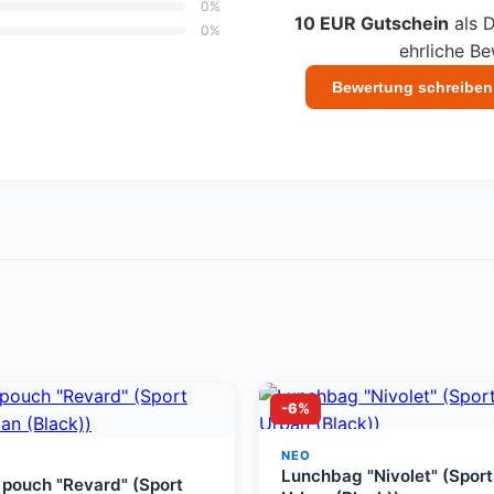
0%
10 EUR Gutschein
als D
0%
ehrliche B
Bewertung schreiben
-6%
NEO
Lunchbag "Nivolet" (Sport 
 pouch "Revard" (Sport