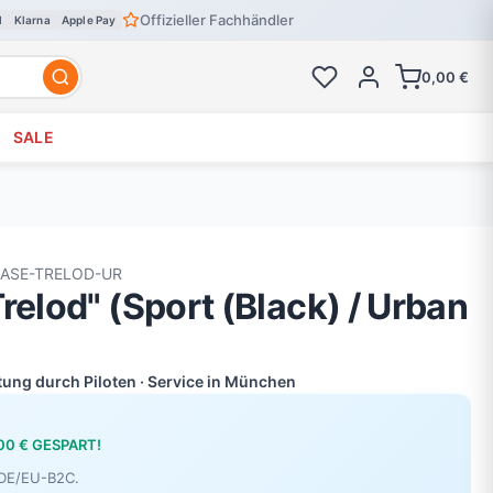
Offizieller Fachhändler
l
Klarna
Apple Pay
0,00 €
SALE
CASE-TRELOD-UR
relod" (Sport (Black) / Urban
atung durch Piloten · Service in München
,00 € GESPART!
r DE/EU-B2C.