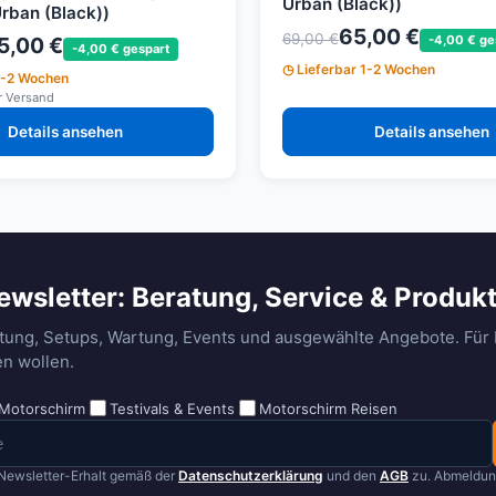
Urban (Black))
Urban (Black))
65,00 €
69,00 €
5,00 €
-4,00 € ge
-4,00 € gespart
Lieferbar 1-2 Wochen
1-2 Wochen
r Versand
Details ansehen
Details ansehen
ewsletter: Beratung, Service & Produk
tung, Setups, Wartung, Events und ausgewählte Angebote. Für P
n wollen.
Motorschirm
Testivals & Events
Motorschirm Reisen
Newsletter-Erhalt gemäß der
Datenschutzerklärung
und den
AGB
zu. Abmeldung