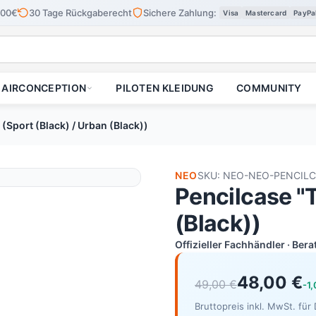
100€
30 Tage Rückgaberecht
Sichere Zahlung:
Visa
Mastercard
PayPa
AIRCONCEPTION
PILOTEN KLEIDUNG
COMMUNITY
 (Sport (Black) / Urban (Black))
NEO
SKU: NEO-NEO-PENCIL
Pencilcase "T
(Black))
Offizieller Fachhändler · Ber
48,00 €
49,00 €
-1
Bruttopreis inkl. MwSt. fü