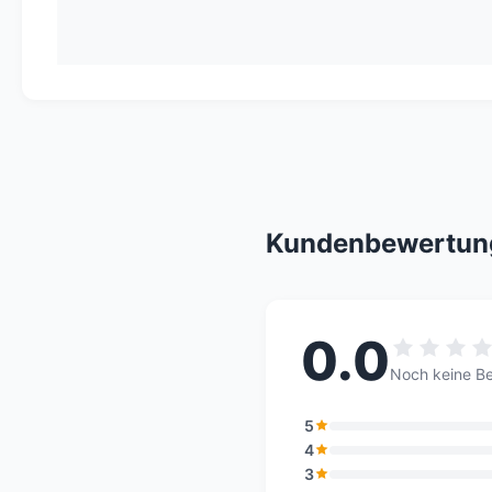
Kundenbewertun
0.0
Noch keine B
5
4
3