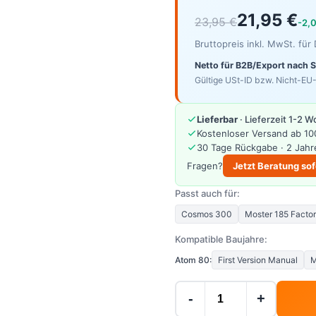
21,95 €
23,95 €
-2,
Bruttopreis inkl. MwSt. fü
Netto für B2B/Export nach 
Gültige USt-ID bzw. Nicht-EU-
Lieferbar
· Lieferzeit 1-2 
Kostenloser Versand ab 10
30 Tage Rückgabe · 2 Jahr
Fragen?
Jetzt Beratung sof
Passt auch für:
Cosmos 300
Moster 185 Facto
Kompatible Baujahre:
Atom 80:
First Version Manual
M
-
+