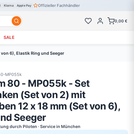
Offizieller Fachhändler
l
Klarna
Apple Pay
0,00 €
SALE
 von 6), Elastik Ring und Seeger
80-MP055k
om 80 - MP055k - Set
ken (Set von 2) mit
ben 12 x 18 mm (Set von 6),
und Seeger
atung durch Piloten · Service in München