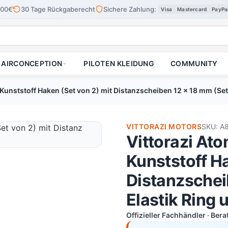
100€
30 Tage Rückgaberecht
Sichere Zahlung:
Visa
Mastercard
PayPa
AIRCONCEPTION
PILOTEN KLEIDUNG
COMMUNITY
Kunststoff Haken (Set von 2) mit Distanzscheiben 12 x 18 mm (Set
VITTORAZI MOTORS
SKU: A
Vittorazi At
Kunststoff Ha
Distanzschei
Elastik Ring 
Offizieller Fachhändler · Ber