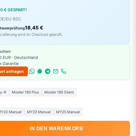
00 € GESPART!
r DE/EU-B2C.
18,45 €
Steuerprüfung
Lieferung wird im Checkout geprüft.
Wochen
0 EUR · Deutschland
e Garantie
ort anfragen
ry-R
Moster 185 Plus
Moster 185 Silent
Y20 Manual
MY22 Manual
MY25 Manual
IN DEN WARENKORB