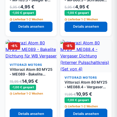
35 mm DIN 472 (Set von
x 25 mm Tef DIN6921
4,95 €
4,95 €
5,95 €
5,95 €
5)
(Set von 5)
-1,00 € gespart
-1,00 € gespart
Lieferbar 1-2 Wochen
Lieferbar 1-2 Wochen
Details ansehen
Details ansehen
-6%
-8%
VITTORAZI MOTORS
Vittorazi Atom 80 MY25
- ME089 - Bakelite
VITTORAZI MOTORS
Dichtung für WB
14,95 €
15,95 €
Vittorazi Atom 80 MY25
Vergaser (Interner
- ME088.4 - Vergaser
-1,00 € gespart
Pulsschaltkreis)
Dichtung (Interner
10,95 €
Lieferbar 1-2 Wochen
11,95 €
Pulsschaltkreis) (Set
-1,00 € gespart
von 4)
Lieferbar 1-2 Wochen
Details ansehen
Details ansehen