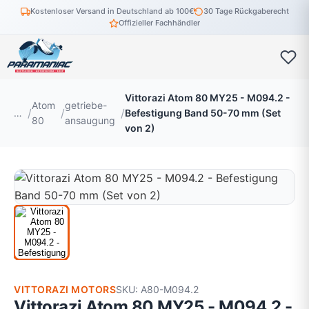
Kostenloser Versand in Deutschland ab 100€
30 Tage Rückgaberecht
Offizieller Fachhändler
Vittorazi Atom 80 MY25 - M094.2 -
Atom
getriebe-
…
Befestigung Band 50-70 mm (Set
80
ansaugung
von 2)
VITTORAZI MOTORS
SKU: A80-M094.2
Vittorazi Atom 80 MY25 - M094.2 -