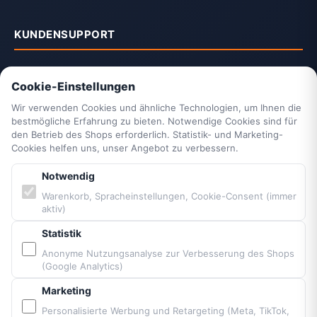
KUNDENSUPPORT
Kontakt
Cookie-Einstellungen
2-Jahrescheck & Retter packen
Vittorazi Service
Wir verwenden Cookies und ähnliche Technologien, um Ihnen die
bestmögliche Erfahrung zu bieten. Notwendige Cookies sind für
Datenschutzerklärung
den Betrieb des Shops erforderlich. Statistik- und Marketing-
AGB
Cookies helfen uns, unser Angebot zu verbessern.
Widerrufsrecht
Notwendig
Vertrag widerrufen
Impressum
Warenkorb, Spracheinstellungen, Cookie-Consent (immer
aktiv)
Cookie-Einstellungen
Barrierefreiheit
Statistik
Sitemap
Anonyme Nutzungsanalyse zur Verbesserung des Shops
(Google Analytics)
PARTNER & MARKEN
Marketing
Personalisierte Werbung und Retargeting (Meta, TikTok,