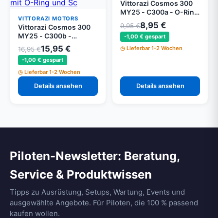
Vittorazi Cosmos 300
MY25 - C300a - O-Ring
VITTORAZI MOTORS
Nbr Ø 16,0 x 2,50 mm
8,95 €
9,95 €
Vittorazi Cosmos 300
(Set von 5)
MY25 - C300b -
-1,00 € gespart
Kunststoff Halterung
15,95 €
Lieferbar 1-2 Wochen
16,95 €
Platte für Elektrostarter
-1,00 € gespart
mit O-Ring und
Schrauben
Lieferbar 1-2 Wochen
Details ansehen
Details ansehen
Piloten-Newsletter: Beratung,
Service & Produktwissen
Tipps zu Ausrüstung, Setups, Wartung, Events und
ausgewählte Angebote. Für Piloten, die 100 % passend
kaufen wollen.