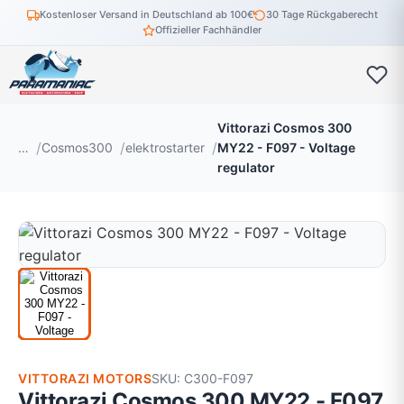
Kostenloser Versand in Deutschland ab 100€
30 Tage Rückgaberecht
Offizieller Fachhändler
Vittorazi Cosmos 300
…
Cosmos300
elektrostarter
MY22 - F097 - Voltage
regulator
VITTORAZI MOTORS
SKU: C300-F097
Vittorazi Cosmos 300 MY22 - F097