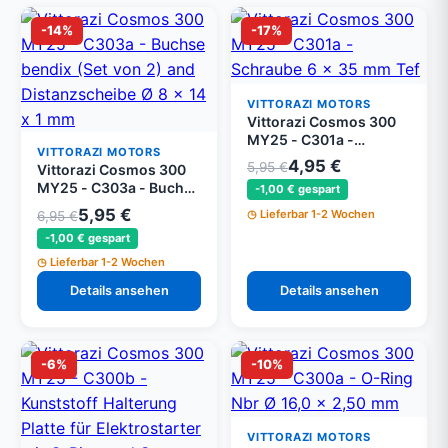
-14%
-17%
VITTORAZI MOTORS
Vittorazi Cosmos 300
MY25 - C301a -
VITTORAZI MOTORS
Schraube 6 x 35 mm Tef
4,95 €
5,95 €
Vittorazi Cosmos 300
DIN 6921 (Set von 5)
MY25 - C303a - Buchse
-1,00 € gespart
bendix (Set von 2) und
5,95 €
Lieferbar 1-2 Wochen
6,95 €
Distanzscheibe Ø 8 x 14
-1,00 € gespart
x 1 mm
Lieferbar 1-2 Wochen
Details ansehen
Details ansehen
-6%
-10%
VITTORAZI MOTORS