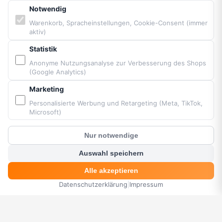
Impressum
Notwendig
Cookie-Einstellungen
Warenkorb, Spracheinstellungen, Cookie-Consent (immer
aktiv)
Barrierefreiheit
Sitemap
Statistik
Anonyme Nutzungsanalyse zur Verbesserung des Shops
(Google Analytics)
PARTNER & MARKEN
Marketing
Vittorazi Motoren MY25
Personalisierte Werbung und Retargeting (Meta, TikTok,
Airconception
Microsoft)
Apco Aviation
Nur notwendige
Ozone
?
Kunden Chat
Dudek
Auswahl speichern
BGD
Alle akzeptieren
MacPara
Datenschutzerklärung
|
Impressum
Neo
HOME
MENÜ
SUCHE
KORB
KONTO