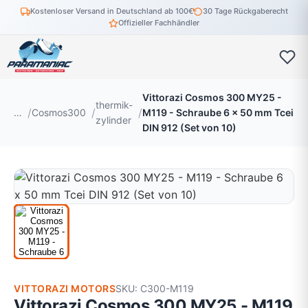
Kostenloser Versand in Deutschland ab 100€
30 Tage Rückgaberecht
Offizieller Fachhändler
Vittorazi Cosmos 300 MY25 -
thermik-
…
Cosmos300
M119 - Schraube 6 x 50 mm Tcei
zylinder
DIN 912 (Set von 10)
VITTORAZI MOTORS
SKU: C300-M119
Vittorazi Cosmos 300 MY25 - M119