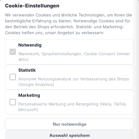
Cookie-Einstellungen
Wir verwenden Cookies und ähnliche Technologien, um Ihnen die
Kontakt
bestmögliche Erfahrung zu bieten. Notwendige Cookies sind für
2-Jahrescheck & Retter packen
den Betrieb des Shops erforderlich. Statistik- und Marketing-
Vittorazi Service
Cookies helfen uns, unser Angebot zu verbessern.
Datenschutzerklärung
Notwendig
AGB
Warenkorb, Spracheinstellungen, Cookie-Consent (immer
Widerrufsrecht
aktiv)
Vertrag widerrufen
Impressum
Statistik
Cookie-Einstellungen
Anonyme Nutzungsanalyse zur Verbesserung des Shops
(Google Analytics)
Barrierefreiheit
Sitemap
Marketing
Personalisierte Werbung und Retargeting (Meta, TikTok,
Microsoft)
PARTNER & MARKEN
Nur notwendige
Vittorazi Motoren MY25
?
Kunden Chat
Airconception
Auswahl speichern