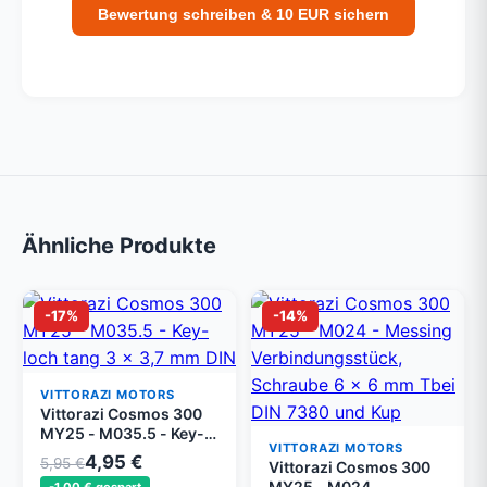
Bewertung schreiben & 10 EUR sichern
Ähnliche Produkte
-17%
-14%
VITTORAZI MOTORS
Vittorazi Cosmos 300
MY25 - M035.5 - Key-
VITTORAZI MOTORS
loch tang 3 x 3,7 mm
4,95 €
5,95 €
Vittorazi Cosmos 300
DIN 6888 (Set von 5)
MY25 - M024 -