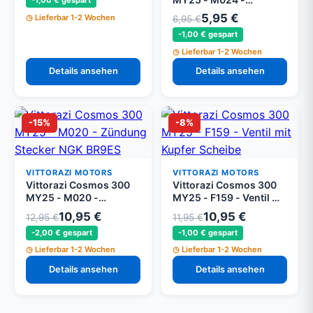
-1,00 € gespart
Messing
5,95 €
Lieferbar 1-2 Wochen
6,95 €
Verbindungsstück,
-1,00 € gespart
Schraube 6 x 6 mm Tbei
DIN 7380 und Kupfer
Lieferbar 1-2 Wochen
Scheibe
Details ansehen
Details ansehen
-15%
-8%
VITTORAZI MOTORS
VITTORAZI MOTORS
Vittorazi Cosmos 300
Vittorazi Cosmos 300
MY25 - M020 -
MY25 - F159 - Ventil mit
Zündung Stecker NGK
Kupfer Scheibe
10,95 €
10,95 €
12,95 €
11,95 €
BR9ES
-2,00 € gespart
-1,00 € gespart
Lieferbar 1-2 Wochen
Lieferbar 1-2 Wochen
Details ansehen
Details ansehen