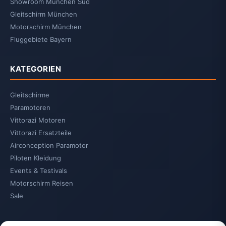
Showroom München Süd
Gleitschirm München
Motorschirm München
Fluggebiete Bayern
KATEGORIEN
Gleitschirme
Paramotoren
Vittorazi Motoren
Vittorazi Ersatzteile
Airconception Paramotor
Piloten Kleidung
Events & Testivals
Motorschirm Reisen
Sale
KUNDENSUPPORT