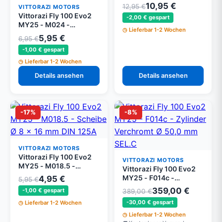
Zündung Stecker NGK
10,95 €
12,95 €
VITTORAZI MOTORS
BR9ES
Vittorazi Fly 100 Evo2
-2,00 € gespart
MY25 - M024 -
Lieferbar 1-2 Wochen
Messing
5,95 €
6,95 €
Verbindungsstück,
-1,00 € gespart
Schraube 6 x 6 mm Tbei
DIN 7380 und Kupfer
Lieferbar 1-2 Wochen
Scheibe
Details ansehen
Details ansehen
-17%
-8%
VITTORAZI MOTORS
Vittorazi Fly 100 Evo2
VITTORAZI MOTORS
MY25 - M018.5 -
Vittorazi Fly 100 Evo2
Scheibe Ø 8 x 16 mm
MY25 - F014c -
4,95 €
5,95 €
DIN 125A (Set von 5)
Zylinder Verchromt Ø
359,00 €
-1,00 € gespart
389,00 €
50,0 mm SEL.C
-30,00 € gespart
Lieferbar 1-2 Wochen
Lieferbar 1-2 Wochen