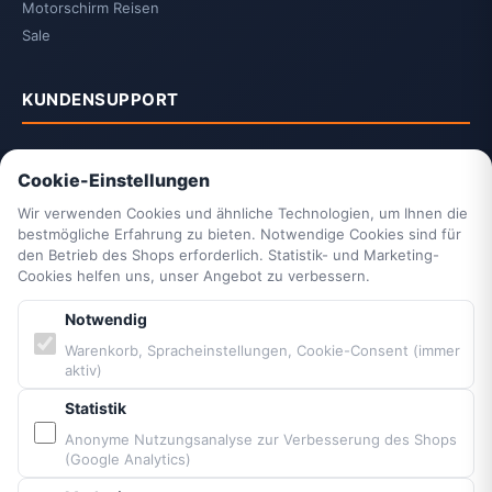
Motorschirm Reisen
Sale
KUNDENSUPPORT
Kontakt
Cookie-Einstellungen
2-Jahrescheck & Retter packen
Vittorazi Service
Wir verwenden Cookies und ähnliche Technologien, um Ihnen die
bestmögliche Erfahrung zu bieten. Notwendige Cookies sind für
Datenschutzerklärung
den Betrieb des Shops erforderlich. Statistik- und Marketing-
AGB
Cookies helfen uns, unser Angebot zu verbessern.
Widerrufsrecht
Notwendig
Vertrag widerrufen
Impressum
Warenkorb, Spracheinstellungen, Cookie-Consent (immer
aktiv)
Cookie-Einstellungen
Barrierefreiheit
Statistik
Sitemap
Anonyme Nutzungsanalyse zur Verbesserung des Shops
(Google Analytics)