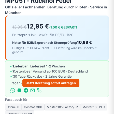
MP051 - Rückhol Feder
Offizieller Fachhändler · Beratung durch Piloten · Service in
München
12,95 €
13,95 €
-1,00 € GESPART!
Bruttopreis inkl. MwSt. für DE/EU-B2C.
10,88 €
Netto für B2B/Export nach Steuerprüfung
Gültige USt-ID bzw. Nicht-EU-Lieferung wird im Checkout
geprüft.
Lieferbar
· Lieferzeit 1-2 Wochen
Kostenloser Versand ab 100 EUR · Deutschland
30 Tage Rückgabe · 2 Jahre Garantie
Fragen?
Jetzt Beratung sofort anfragen
Passt auch für:
Atom 80
Cosmos 300
Moster 185 Factory-R
Moster 185 Plus
Moster 185 Silent