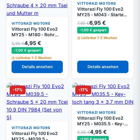
VITTORAZI MOTORS
Vittorazi Fly 100 Evo2
MY25 - M043 - Starter
Seil 2,20 Meter
6,95 €
7,95 €
VITTORAZI MOTORS
Vittorazi Fly 100 Evo2
-1,00 € gespart
MY25 - M180 - Rohr
Lieferbar 1-2 Wochen
Halteklemme 08/12 mm,
4,95 €
5,95 €
Schraube 4 x 20 mm
-1,00 € gespart
Tsei und Mutter mit
Flansch M4
Lieferbar 1-2 Wochen
Details ansehen
Details ansehen
-17%
-17%
VITTORAZI MOTORS
Vittorazi Fly 100 Evo2
MY25 - M035.5 - Key-
VITTORAZI MOTORS
loch tang 3 x 3,7 mm
4,95 €
5,95 €
Vittorazi Fly 100 Evo2
DIN 6888 (Set von 5)
MY25 - M039.5 -
-1,00 € gespart