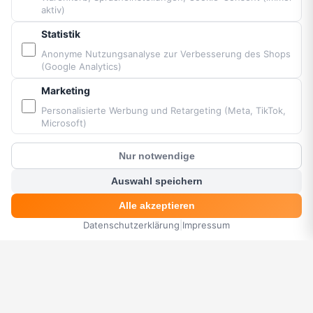
Sitemap
aktiv)
Statistik
PARTNER & MARKEN
Anonyme Nutzungsanalyse zur Verbesserung des Shops
(Google Analytics)
Vittorazi Motoren MY25
Marketing
Airconception
Personalisierte Werbung und Retargeting (Meta, TikTok,
Apco Aviation
Microsoft)
Ozone
Nur notwendige
Dudek
?
Kunden Chat
BGD
Auswahl speichern
MacPara
Alle akzeptieren
Neo
Datenschutzerklärung
|
Impressum
HOME
MENÜ
SUCHE
KORB
KONTO
Bereitgestellt von Fresh Air © Paramaniacshop 2026
Shop-Version 2026-07-10