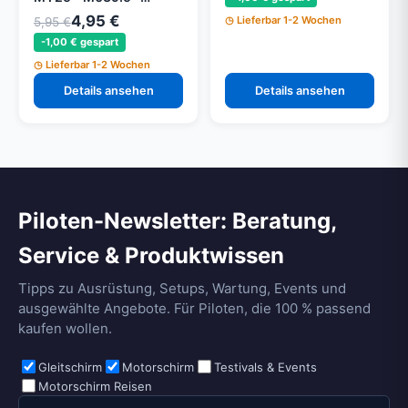
Schraube 5 x 20 mm
4,95 €
Lieferbar 1-2 Wochen
5,95 €
Tcei 10.9 DIN 7984 (Set
-1,00 € gespart
von 5)
Lieferbar 1-2 Wochen
Details ansehen
Details ansehen
Piloten-Newsletter: Beratung,
Service & Produktwissen
Tipps zu Ausrüstung, Setups, Wartung, Events und
ausgewählte Angebote. Für Piloten, die 100 % passend
kaufen wollen.
Gleitschirm
Motorschirm
Testivals & Events
Motorschirm Reisen