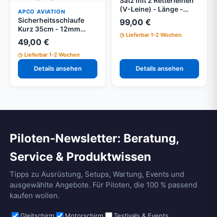
Satz mit 2 Retterleinen
(V-Leine) - Länge -
APCO AVIATION
2000 [mm]
Sicherheitsschlaufe
99,00 €
Kurz 35cm - 12mm
Lieferbar 1-2 Wochen
Dyneema für normale
49,00 €
Aufhängung
Lieferbar 1-2 Wochen
Details ansehen
Details ansehen
Piloten-Newsletter: Beratung,
Service & Produktwissen
Tipps zu Ausrüstung, Setups, Wartung, Events und
ausgewählte Angebote. Für Piloten, die 100 % passend
kaufen wollen.
Gleitschirm
Motorschirm
Testivals & Events