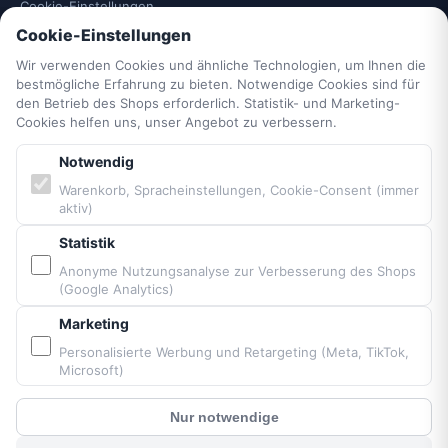
Cookie-Einstellungen
Barrierefreiheit
Cookie-Einstellungen
Sitemap
Wir verwenden Cookies und ähnliche Technologien, um Ihnen die
bestmögliche Erfahrung zu bieten. Notwendige Cookies sind für
den Betrieb des Shops erforderlich. Statistik- und Marketing-
PARTNER & MARKEN
Cookies helfen uns, unser Angebot zu verbessern.
Notwendig
Vittorazi Motoren MY25
Warenkorb, Spracheinstellungen, Cookie-Consent (immer
Airconception
aktiv)
Apco Aviation
Ozone
Statistik
Dudek
Anonyme Nutzungsanalyse zur Verbesserung des Shops
(Google Analytics)
BGD
MacPara
Marketing
Neo
Personalisierte Werbung und Retargeting (Meta, TikTok,
Microsoft)
Nur notwendige
Bereitgestellt von Fresh Air © Paramaniacshop 2026
?
Kunden Chat
Shop-Version 2026-07-10