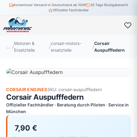
Kostenloser Versand in Deutschland ab 100€
30 Tage Rückgaberecht
Offizieller Fachhändler
Motoren &
corsair-motors-
Corsair
…
Ersatzteile
ersatzteile
Auspufffedern
CORSAIR ENGINES
SKU: corsair-auspufffedern
Corsair Auspufffedern
Offizieller Fachhändler · Beratung durch Piloten · Service in
München
7,90 €