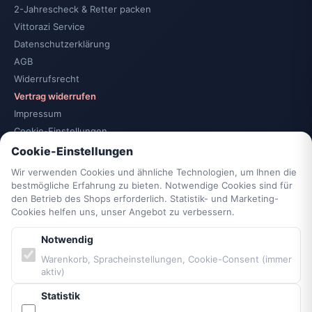
2-Jahrescheck & Retter packen
Vittorazi Service
Datenschutzerklärung
AGB
Widerrufsrecht
Vertrag widerrufen
Impressum
Cookie-Einstellungen
Barrierefreiheit
Cookie-Einstellungen
Sitemap
Wir verwenden Cookies und ähnliche Technologien, um Ihnen die
bestmögliche Erfahrung zu bieten. Notwendige Cookies sind für
den Betrieb des Shops erforderlich. Statistik- und Marketing-
PARTNER & MARKEN
Cookies helfen uns, unser Angebot zu verbessern.
Notwendig
Vittorazi Motoren MY25
Warenkorb, Spracheinstellungen, Cookie-Consent (immer
Airconception
aktiv)
Apco Aviation
Ozone
Statistik
Dudek