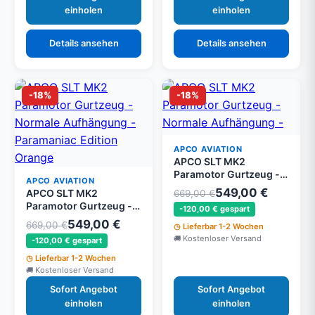
einholen
einholen
Details ansehen
Details ansehen
-18%
-18%
APCO AVIATION
APCO SLT MK2
Paramotor Gurtzeug -
APCO AVIATION
Normale Aufhängung -
549,00 €
APCO SLT MK2
669,00 €
Paramaniac Edition
Paramotor Gurtzeug -
-120,00 € gespart
Grün
Normale Aufhängung -
549,00 €
669,00 €
Lieferbar 1-2 Wochen
Paramaniac Edition
Kostenloser Versand
-120,00 € gespart
Orange
Lieferbar 1-2 Wochen
Kostenloser Versand
Sofort Angebot
Sofort Angebot
einholen
einholen