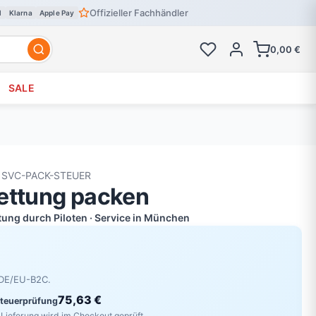
Offizieller Fachhändler
l
Klarna
Apple Pay
0,00 €
SALE
 SVC-PACK-STEUER
ettung packen
atung durch Piloten · Service in München
r DE/EU-B2C.
75,63 €
Steuerprüfung
Lieferung wird im Checkout geprüft.