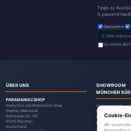
Tipps zu Ausrüs
% passend kaufe
Gleitschirm
Ich stimme dem 
ÜBER UNS
SHOWROOM
MÜNCHEN SÜD
PARAMANIACSHOP
Gleitschirm und Motorschirm Shop
Wettersteinstr. 1
Stephan Walkowiak
82024 Taufkirchen
Cookie-Ei
Grünwalder Str. 155
Deutschland
81545
München
Nach Vereinbarung
Wir verwenden
Deutschland
Notwendige Coo
Selbstabholung