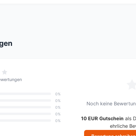
gen
ewertungen
0%
0%
Noch keine Bewertung
0%
0%
10 EUR Gutschein
als D
0%
ehrliche B