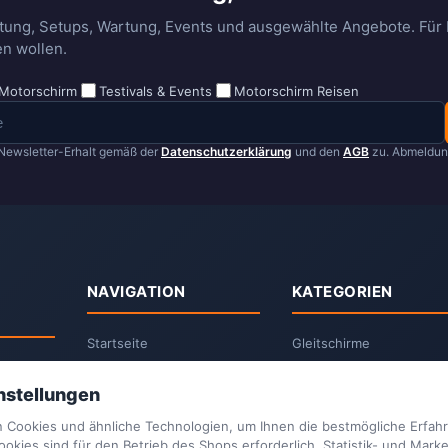
tung, Setups, Wartung, Events und ausgewählte Angebote. Für P
n wollen.
Motorschirm
Testivals & Events
Motorschirm Reisen
Newsletter-Erhalt gemäß der
Datenschutzerklärung
und den
AGB
zu. Abmeldung
NAVIGATION
KATEGORIEN
Startseite
Gleitschirme
Suchen
Paramotoren
nstellungen
Kontakt
Vittorazi Motoren
Blog
Vittorazi Ersatzteile
 Cookies und ähnliche Technologien, um Ihnen die bestmögliche Erfahr
Community Forum
Airconception Paramotor
kies sind für den Betrieb des Shops erforderlich. Statistik- und Mark