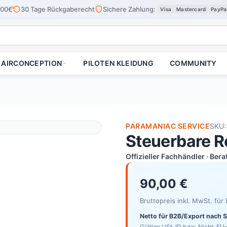
100€
30 Tage Rückgaberecht
Sichere Zahlung:
Visa
Mastercard
PayPa
AIRCONCEPTION
PILOTEN KLEIDUNG
COMMUNITY
PARAMANIAC SERVICE
SKU:
Steuerbare R
Offizieller Fachhändler · Ber
90,00 €
Bruttopreis inkl. MwSt. fü
Netto für B2B/Export nach 
Gültige USt-ID bzw. Nicht-EU-