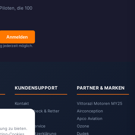
iloten, die 100
Anmelden
 jederzeit möglich.
KUNDENSUPPORT
PARTNER & MARKEN
Kontakt
Vittorazi Motoren MY25
2-Jahrescheck & Retter
Airconception
packen
Apco Aviation
Vittorazi Service
Ozone
ung zu bieten.
Datenschutzerklärung
Dudek
eting-Cookies