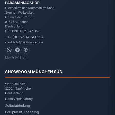
PARAMANIACSHOP
Gleitschirm und Motorschirm Shop
Stephan Walkowiak
Grünwalder Str. 155
81545
München
Deutschland
USt-IdNr.: DE216471157
+49 (0) 152 34 34 0294
contact@paramaniac.de
WhatsApp
Telegram
Signal
Mo-Fr 9-18 Uhr
SHOWROOM MÜNCHEN SÜD
Wettersteinstr. 1
82024 Taufkirchen
Deutschland
Nach Vereinbarung
Selbstabholung
Equipment-Lagerung