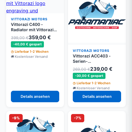
VITTORAZI MOTORS
Vittorazi C400 -
Radiator mit Vittorazi
logo engraving und
359,00 €
399,00 €
Befestigung Set
-40,00 € gespart
VITTORAZI MOTORS
Lieferbar 1-2 Wochen
Vittorazi ACC403 -
Kostenloser Versand
Serien-
Verbindungsmodul für
239,00 €
269,00 €
EFI-Batterien - Moster
-30,00 € gespart
185 EFI
Lieferbar 1-2 Wochen
Kostenloser Versand
Details ansehen
Details ansehen
-9%
-7%