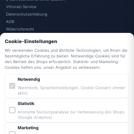
Vittorazi Service
Datenschutzerklärung
AGB
Widerrufsrecht
Vertrag widerrufen
Cookie-Einstellungen
Impressum
Wir verwenden Cookies und ähnliche Technologien, um Ihnen die
Cookie-Einstellungen
bestmögliche Erfahrung zu bieten. Notwendige Cookies sind für
Barrierefreiheit
den Betrieb des Shops erforderlich. Statistik- und Marketing-
Sitemap
Cookies helfen uns, unser Angebot zu verbessern.
Notwendig
PARTNER & MARKEN
Warenkorb, Spracheinstellungen, Cookie-Consent (immer
aktiv)
Vittorazi Motoren MY25
Statistik
Airconception
Anonyme Nutzungsanalyse zur Verbesserung des Shops
Apco Aviation
(Google Analytics)
Ozone
Marketing
Dudek