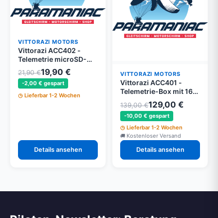
VITTORAZI MOTORS
Vittorazi ACC402 -
Telemetrie microSD-
Karten 16 GB - 2 Stück -
19,90 €
21,90 €
VITTORAZI MOTORS
Moster 185 EFI
Vittorazi ACC401 -
-2,00 € gespart
Telemetrie-Box mit 16
Lieferbar 1-2 Wochen
GB microSD - Moster
129,00 €
139,00 €
185 EFI
-10,00 € gespart
Lieferbar 1-2 Wochen
Kostenloser Versand
Details ansehen
Details ansehen