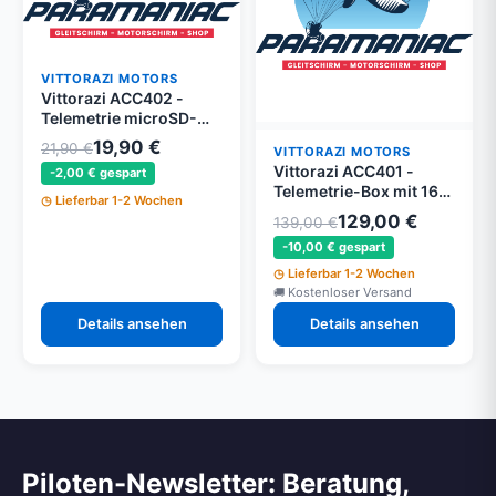
VITTORAZI MOTORS
Vittorazi ACC402 -
Telemetrie microSD-
Karten 16 GB - 2 Stück -
19,90 €
21,90 €
VITTORAZI MOTORS
Moster 185 EFI
Vittorazi ACC401 -
-2,00 € gespart
Telemetrie-Box mit 16
Lieferbar 1-2 Wochen
GB microSD - Moster
129,00 €
139,00 €
185 EFI
-10,00 € gespart
Lieferbar 1-2 Wochen
Kostenloser Versand
Details ansehen
Details ansehen
Piloten-Newsletter: Beratung,