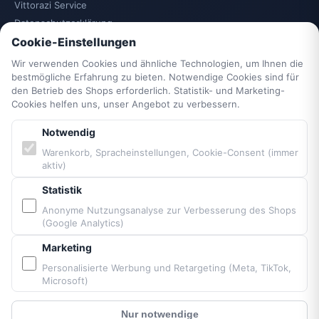
Vittorazi Service
Datenschutzerklärung
AGB
Cookie-Einstellungen
Widerrufsrecht
Wir verwenden Cookies und ähnliche Technologien, um Ihnen die
Vertrag widerrufen
bestmögliche Erfahrung zu bieten. Notwendige Cookies sind für
den Betrieb des Shops erforderlich. Statistik- und Marketing-
Impressum
Cookies helfen uns, unser Angebot zu verbessern.
Cookie-Einstellungen
Barrierefreiheit
Notwendig
Sitemap
Warenkorb, Spracheinstellungen, Cookie-Consent (immer
aktiv)
PARTNER & MARKEN
Statistik
Anonyme Nutzungsanalyse zur Verbesserung des Shops
(Google Analytics)
Vittorazi Motoren MY25
Airconception
Marketing
Apco Aviation
Personalisierte Werbung und Retargeting (Meta, TikTok,
Ozone
Microsoft)
Dudek
Nur notwendige
BGD