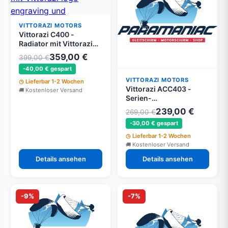
VITTORAZI MOTORS
Vittorazi C400 -
Radiator mit Vittorazi
logo engraving und
359,00 €
399,00 €
Befestigung Set
-40,00 € gespart
VITTORAZI MOTORS
Lieferbar 1-2 Wochen
Vittorazi ACC403 -
Kostenloser Versand
Serien-
Verbindungsmodul für
239,00 €
269,00 €
EFI-Batterien - Moster
-30,00 € gespart
185 EFI
Lieferbar 1-2 Wochen
Kostenloser Versand
Details ansehen
Details ansehen
-9%
-7%