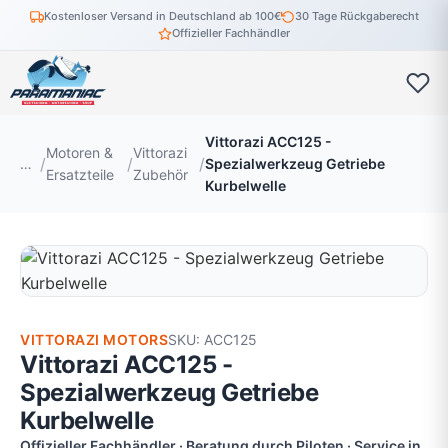
Kostenloser Versand in Deutschland ab 100€
30 Tage Rückgaberecht
Offizieller Fachhändler
Vittorazi ACC125 -
Motoren &
Vittorazi
…
Spezialwerkzeug Getriebe
Ersatzteile
Zubehör
Kurbelwelle
VITTORAZI MOTORS
SKU: ACC125
Vittorazi ACC125 -
Spezialwerkzeug Getriebe
Kurbelwelle
Offizieller Fachhändler · Beratung durch Piloten · Service in