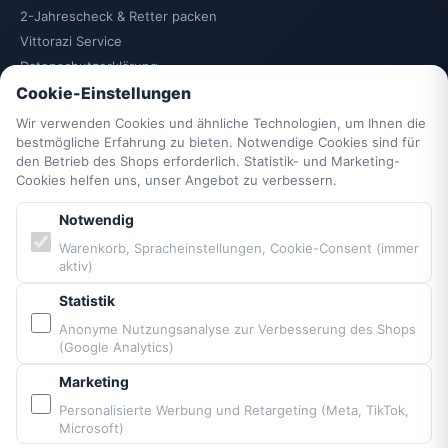
2-Jahrescheck & Retter packen
Vittorazi Service
Datenschutzerklärung
Cookie-Einstellungen
AGB
Widerrufsrecht
Wir verwenden Cookies und ähnliche Technologien, um Ihnen die
Vertrag widerrufen
bestmögliche Erfahrung zu bieten. Notwendige Cookies sind für
den Betrieb des Shops erforderlich. Statistik- und Marketing-
Impressum
Cookies helfen uns, unser Angebot zu verbessern.
Cookie-Einstellungen
Barrierefreiheit
Notwendig
Sitemap
Warenkorb, Spracheinstellungen, Cookie-Consent (immer
aktiv)
PARTNER & MARKEN
Statistik
Anonyme Nutzungsanalyse zur Verbesserung des Shops
(Google Analytics)
Vittorazi Motoren MY25
Airconception
Marketing
Apco Aviation
Personalisierte Werbung und Retargeting (Meta, TikTok,
Ozone
Microsoft)