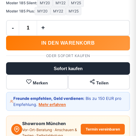
Moster 185 Silent:
MY20
MY22
MY25
Moster 185 Plus:
MY20
MY22
MY25
-
+
IN DEN WARENKORB
ODER SOFORT KAUFEN
Sofort kaufen
Merken
Teilen
Freunde empfehlen, Geld verdienen:
Bis zu 150 EUR pro
Empfehlung.
Mehr erfahren
Showroom München
Termin vereinbaren
Vor-Ort-Beratung · Anschauen &
Testen · Selbstabholung