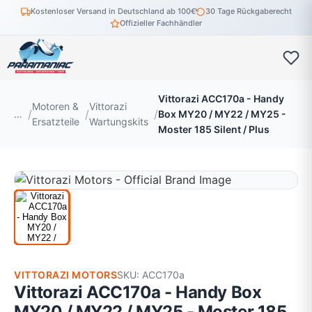
Kostenloser Versand in Deutschland ab 100€
30 Tage Rückgaberecht
Offizieller Fachhändler
Vittorazi ACC170a - Handy
Motoren &
Vittorazi
…
Box MY20 / MY22 / MY25 -
Ersatzteile
Wartungskits
Moster 185 Silent / Plus
VITTORAZI MOTORS
SKU: ACC170a
Vittorazi ACC170a - Handy Box
MY20 / MY22 / MY25 - Moster 185