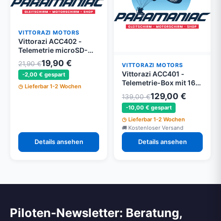
VITTORAZI MOTORS
Vittorazi ACC402 -
Telemetrie microSD-
Karten 16 GB - 2 Stück -
19,90 €
21,90 €
VITTORAZI MOTORS
Moster 185 EFI
Vittorazi ACC401 -
-2,00 € gespart
Telemetrie-Box mit 16
Lieferbar 1-2 Wochen
GB microSD - Moster
129,00 €
139,00 €
185 EFI
-10,00 € gespart
Lieferbar 1-2 Wochen
Kostenloser Versand
Details ansehen
Details ansehen
Piloten-Newsletter: Beratung,