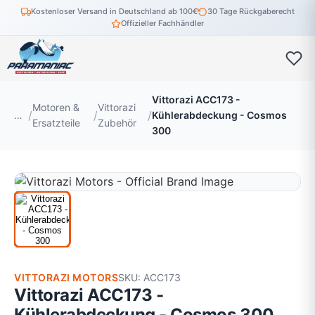
Kostenloser Versand in Deutschland ab 100€
30 Tage Rückgaberecht
Offizieller Fachhändler
Vittorazi ACC173 -
Motoren &
Vittorazi
…
Kühlerabdeckung - Cosmos
Ersatzteile
Zubehör
300
VITTORAZI MOTORS
SKU: ACC173
Vittorazi ACC173 -
Kühlerabdeckung - Cosmos 300