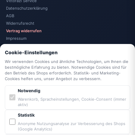
Vittorazi Service
Datenschutzerklärung
AGB
Widerrufsrecht
Vertrag widerrufen
Impressum
Cookie-Einstellungen
Cookie-Einstellungen
Barrierefreiheit
Sitemap
Wir verwenden Cookies und ähnliche Technologien, um Ihnen die
bestmögliche Erfahrung zu bieten. Notwendige Cookies sind für
den Betrieb des Shops erforderlich. Statistik- und Marketing-
PARTNER & MARKEN
Cookies helfen uns, unser Angebot zu verbessern.
Notwendig
Vittorazi Motoren MY25
Warenkorb, Spracheinstellungen, Cookie-Consent (immer
Airconception
aktiv)
Apco Aviation
Statistik
Ozone
Anonyme Nutzungsanalyse zur Verbesserung des Shops
Dudek
(Google Analytics)
BGD