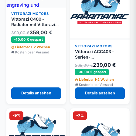
VITTORAZI MOTORS
Vittorazi C400 -
Radiator mit Vittorazi
logo engraving und
359,00 €
399,00 €
Befestigung Set
-40,00 € gespart
VITTORAZI MOTORS
Lieferbar 1-2 Wochen
Vittorazi ACC403 -
Kostenloser Versand
Serien-
Verbindungsmodul für
239,00 €
269,00 €
EFI-Batterien - Moster
-30,00 € gespart
185 EFI
Lieferbar 1-2 Wochen
Kostenloser Versand
Details ansehen
Details ansehen
-9%
-7%