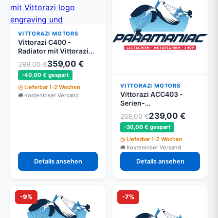
VITTORAZI MOTORS
Vittorazi C400 -
Radiator mit Vittorazi
logo engraving und
359,00 €
399,00 €
Befestigung Set
-40,00 € gespart
VITTORAZI MOTORS
Lieferbar 1-2 Wochen
Vittorazi ACC403 -
Kostenloser Versand
Serien-
Verbindungsmodul für
239,00 €
269,00 €
EFI-Batterien - Moster
-30,00 € gespart
185 EFI
Lieferbar 1-2 Wochen
Kostenloser Versand
Details ansehen
Details ansehen
-9%
-7%