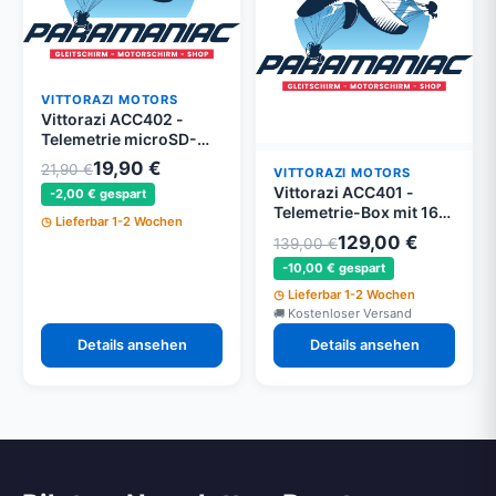
VITTORAZI MOTORS
Vittorazi ACC402 -
Telemetrie microSD-
Karten 16 GB - 2 Stück -
19,90 €
21,90 €
VITTORAZI MOTORS
Moster 185 EFI
Vittorazi ACC401 -
-2,00 € gespart
Telemetrie-Box mit 16
Lieferbar 1-2 Wochen
GB microSD - Moster
129,00 €
139,00 €
185 EFI
-10,00 € gespart
Lieferbar 1-2 Wochen
Kostenloser Versand
Details ansehen
Details ansehen