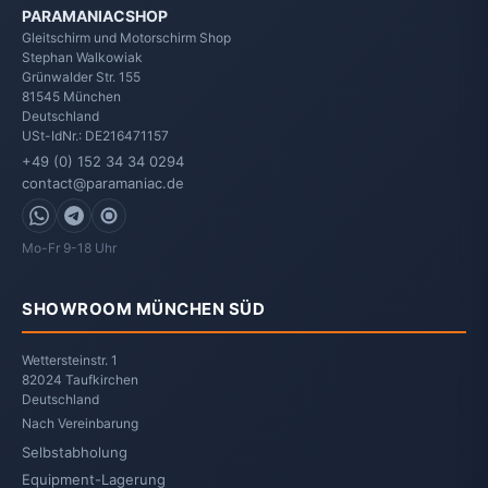
PARAMANIACSHOP
Gleitschirm und Motorschirm Shop
Stephan Walkowiak
Grünwalder Str. 155
81545
München
Deutschland
USt-IdNr.: DE216471157
+49 (0) 152 34 34 0294
contact@paramaniac.de
WhatsApp
Telegram
Signal
Mo-Fr 9-18 Uhr
SHOWROOM MÜNCHEN SÜD
Wettersteinstr. 1
82024 Taufkirchen
Deutschland
Nach Vereinbarung
Selbstabholung
Equipment-Lagerung