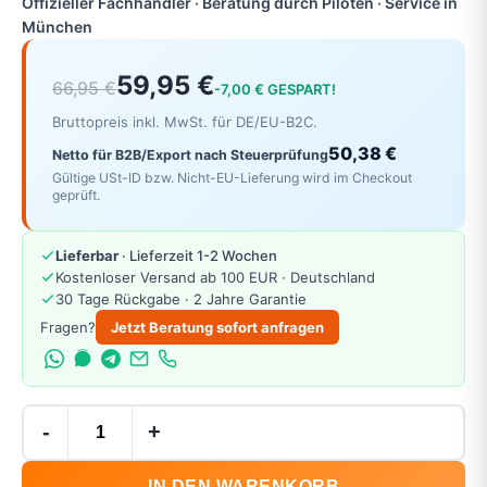
Offizieller Fachhändler · Beratung durch Piloten · Service in
München
59,95 €
66,95 €
-7,00 € GESPART!
Bruttopreis inkl. MwSt. für DE/EU-B2C.
50,38 €
Netto für B2B/Export nach Steuerprüfung
Gültige USt-ID bzw. Nicht-EU-Lieferung wird im Checkout
geprüft.
Lieferbar
· Lieferzeit 1-2 Wochen
Kostenloser Versand ab 100 EUR · Deutschland
30 Tage Rückgabe · 2 Jahre Garantie
Fragen?
Jetzt Beratung sofort anfragen
-
+
IN DEN WARENKORB