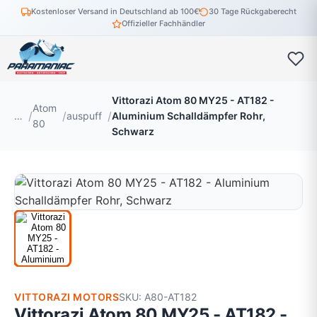
Kostenloser Versand in Deutschland ab 100€
30 Tage Rückgaberecht
Offizieller Fachhändler
Vittorazi Atom 80 MY25 - AT182 -
Atom
…
auspuff
Aluminium Schalldämpfer Rohr,
80
Schwarz
VITTORAZI MOTORS
SKU: A80-AT182
Vittorazi Atom 80 MY25 - AT182 -