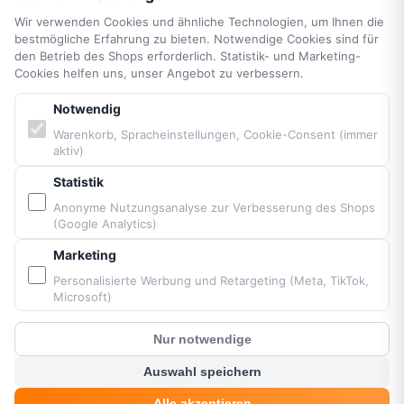
Widerrufsrecht
Wir verwenden Cookies und ähnliche Technologien, um Ihnen die
Vertrag widerrufen
bestmögliche Erfahrung zu bieten. Notwendige Cookies sind für
den Betrieb des Shops erforderlich. Statistik- und Marketing-
Impressum
Cookies helfen uns, unser Angebot zu verbessern.
Cookie-Einstellungen
Barrierefreiheit
Notwendig
Sitemap
Warenkorb, Spracheinstellungen, Cookie-Consent (immer
aktiv)
PARTNER & MARKEN
Statistik
Anonyme Nutzungsanalyse zur Verbesserung des Shops
(Google Analytics)
Vittorazi Motoren MY25
Airconception
Marketing
Apco Aviation
Personalisierte Werbung und Retargeting (Meta, TikTok,
Ozone
Microsoft)
Dudek
Nur notwendige
BGD
?
Kunden Chat
MacPara
Auswahl speichern
Neo
Alle akzeptieren