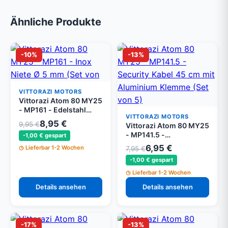
Ähnliche Produkte
-10%
-13%
VITTORAZI MOTORS
Vittorazi Atom 80 MY25
- MP161 - Edelstahl
VITTORAZI MOTORS
Niete Ø 5 mm (Set von
8,95 €
9,95 €
Vittorazi Atom 80 MY25
10)
- MP141.5 -
-1,00 € gespart
Sicherheitskabel 45 cm
6,95 €
Lieferbar 1-2 Wochen
7,95 €
mit Aluminium Klemme
-1,00 € gespart
(Set von 5)
Lieferbar 1-2 Wochen
Details ansehen
Details ansehen
-17%
-13%