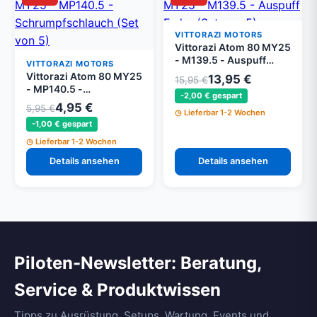
VITTORAZI MOTORS
Vittorazi Atom 80 MY25
- M139.5 - Auspuff
VITTORAZI MOTORS
Feder (Set von 5)
Vittorazi Atom 80 MY25
13,95 €
15,95 €
- MP140.5 -
-2,00 € gespart
Schrumpfschlauch (Set
4,95 €
5,95 €
Lieferbar 1-2 Wochen
von 5)
-1,00 € gespart
Lieferbar 1-2 Wochen
Details ansehen
Details ansehen
Piloten-Newsletter: Beratung,
Service & Produktwissen
Tipps zu Ausrüstung, Setups, Wartung, Events und