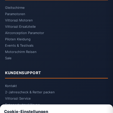
Gleitschirme
Paramotoren
Vittorazi Motoren
Vittorazi Ersatzteile
Airconception Paramotor
Piloten Kleidung
Events & Testivals
Motorschirm Reisen
Sale
KUNDENSUPPORT
Kontakt
2-Jahrescheck & Retter packen
Vittorazi Service
Datenschutzerklärung
Cookie-Einstellungen
AGB