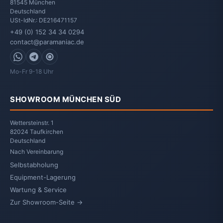
81545
München
Deutschland
USt-IdNr.: DE216471157
+49 (0) 152 34 34 0294
contact@paramaniac.de
WhatsApp
Telegram
Signal
Mo-Fr 9-18 Uhr
SHOWROOM MÜNCHEN SÜD
Wettersteinstr. 1
82024 Taufkirchen
Deutschland
Nach Vereinbarung
Selbstabholung
Equipment-Lagerung
Wartung & Service
Zur Showroom-Seite →