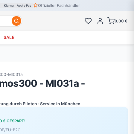
Offizieller Fachhändler
l
Klarna
Apple Pay
0,00 €
SALE
300-MI031a
smos300 - MI031a -
atung durch Piloten · Service in München
0 € GESPART!
r DE/EU-B2C.