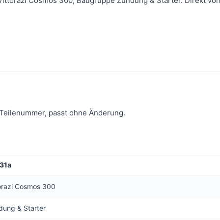
 Vittorazi Cosmos 300, Baugruppe Zündung & Starter. Direkt vom 
 Teilenummer, passt ohne Änderung.
31a
torazi Cosmos 300
dung & Starter