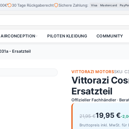
100€
30 Tage Rückgaberecht
Sichere Zahlung:
Visa
Mastercard
PayPa
AIRCONCEPTION
PILOTEN KLEIDUNG
COMMUNITY
31a - Ersatzteil
VITTORAZI MOTORS
SKU: C
Vittorazi Co
Ersatzteil
Offizieller Fachhändler · Ber
19,95 €
21,95 €
-2,0
Bruttopreis inkl. MwSt. fü