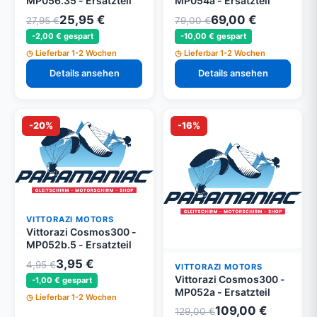
MP056.35 - Ersatzteil
MP054a - Ersatzteil
25,95 €
69,00 €
27,95 €
79,00 €
-2,00 € gespart
-10,00 € gespart
Lieferbar 1-2 Wochen
Lieferbar 1-2 Wochen
Details ansehen
Details ansehen
-20%
-16%
VITTORAZI MOTORS
Vittorazi Cosmos300 -
MP052b.5 - Ersatzteil
3,95 €
4,95 €
VITTORAZI MOTORS
Vittorazi Cosmos300 -
-1,00 € gespart
MP052a - Ersatzteil
Lieferbar 1-2 Wochen
109,00 €
129,00 €