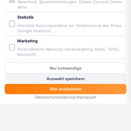
Warenkorb, Spracheinstellungen, Cookie-Consent (immer
aktiv)
PARTNER & MARKEN
Statistik
Anonyme Nutzungsanalyse zur Verbesserung des Shops
(Google Analytics)
Vittorazi Motoren MY25
Airconception
Marketing
Apco Aviation
Personalisierte Werbung und Retargeting (Meta, TikTok,
Ozone
Microsoft)
Dudek
Nur notwendige
BGD
?
Kunden Chat
MacPara
Auswahl speichern
Neo
Alle akzeptieren
Datenschutzerklärung
|
Impressum
HOME
MENÜ
SUCHE
KORB
KONTO
Bereitgestellt von Fresh Air © Paramaniacshop 2026
Shop-Version 2026-07-10