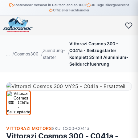
Kostenloser Versand in Deutschland ab 100€
30 Tage Rückgaberecht
Offizieller Fachhändler
Vittorazi Cosmos 300 -
zuendung-
C041a - Seilzugstarter
…
Cosmos300
starter
Komplett 3S mit Aluminium-
Seildurchfuehrung
VITTORAZI MOTORS
SKU: C300-C041a
Vittorazi Cosmos 300 - C041a -