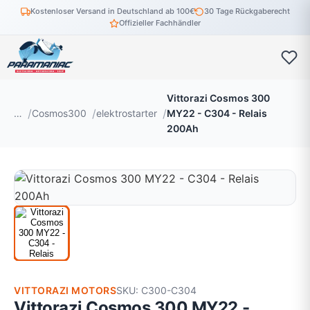
Kostenloser Versand in Deutschland ab 100€
30 Tage Rückgaberecht
Offizieller Fachhändler
Vittorazi Cosmos 300
…
Cosmos300
elektrostarter
MY22 - C304 - Relais
200Ah
VITTORAZI MOTORS
SKU: C300-C304
Vittorazi Cosmos 300 MY22 -