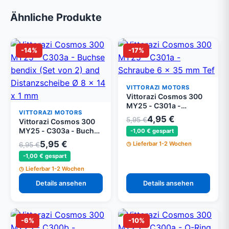
Ähnliche Produkte
-14%
-17%
VITTORAZI MOTORS
Vittorazi Cosmos 300
MY25 - C301a -
VITTORAZI MOTORS
Schraube 6 x 35 mm Tef
4,95 €
5,95 €
Vittorazi Cosmos 300
DIN 6921 (Set von 5)
MY25 - C303a - Buchse
-1,00 € gespart
bendix (Set von 2) und
5,95 €
Lieferbar 1-2 Wochen
6,95 €
Distanzscheibe Ø 8 x 14
-1,00 € gespart
x 1 mm
Lieferbar 1-2 Wochen
Details ansehen
Details ansehen
-6%
-10%