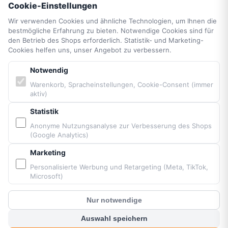
AGB
Cookie-Einstellungen
Widerrufsrecht
Wir verwenden Cookies und ähnliche Technologien, um Ihnen die
Vertrag widerrufen
bestmögliche Erfahrung zu bieten. Notwendige Cookies sind für
den Betrieb des Shops erforderlich. Statistik- und Marketing-
Impressum
Cookies helfen uns, unser Angebot zu verbessern.
Cookie-Einstellungen
Barrierefreiheit
Notwendig
Sitemap
Warenkorb, Spracheinstellungen, Cookie-Consent (immer
aktiv)
PARTNER & MARKEN
Statistik
Anonyme Nutzungsanalyse zur Verbesserung des Shops
(Google Analytics)
Vittorazi Motoren MY25
Airconception
Marketing
Apco Aviation
Personalisierte Werbung und Retargeting (Meta, TikTok,
Ozone
Microsoft)
Dudek
Nur notwendige
BGD
?
Kunden Chat
MacPara
Auswahl speichern
Neo