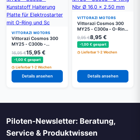
VITTORAZI MOTORS
Vittorazi Cosmos 300
MY25 - C300a - O-Ring
VITTORAZI MOTORS
Nbr Ø 16,0 x 2,50 mm
8,95 €
9,95 €
Vittorazi Cosmos 300
(Set von 5)
MY25 - C300b -
-1,00 € gespart
Kunststoff Halterung
15,95 €
Lieferbar 1-2 Wochen
16,95 €
Platte für Elektrostarter
-1,00 € gespart
mit O-Ring und
Schrauben
Lieferbar 1-2 Wochen
Details ansehen
Details ansehen
Piloten-Newsletter: Beratung,
Service & Produktwissen