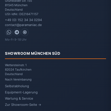
Grünwalder Str. 155
81545
München
Deutschland
USt-IdNr.: DE216471157
+49 (0) 152 34 34 0294
contact@paramaniac.de
WhatsApp
Telegram
Signal
Mo-Fr 9-18 Uhr
SHOWROOM MÜNCHEN SÜD
Wettersteinstr. 1
82024 Taufkirchen
Deutschland
Nach Vereinbarung
Selbstabholung
Equipment-Lagerung
Wartung & Service
Zur Showroom-Seite →