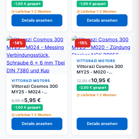
-1,00 € gespart
-1,00 € gespart
10)
Lieferbar 1-2 Wochen
Lieferbar 1-2 Wochen
Details ansehen
Details ansehen
-14%
-15%
VITTORAZI MOTORS
Vittorazi Cosmos 300
MY25 - M020 -
Zündung Stecker NGK
10,95 €
12,95 €
VITTORAZI MOTORS
BR9ES
Vittorazi Cosmos 300
-2,00 € gespart
MY25 - M024 -
Lieferbar 1-2 Wochen
Messing
5,95 €
6,95 €
Verbindungsstück,
-1,00 € gespart
Schraube 6 x 6 mm Tbei
DIN 7380 und Kupfer
Lieferbar 1-2 Wochen
Scheibe
Details ansehen
Details ansehen