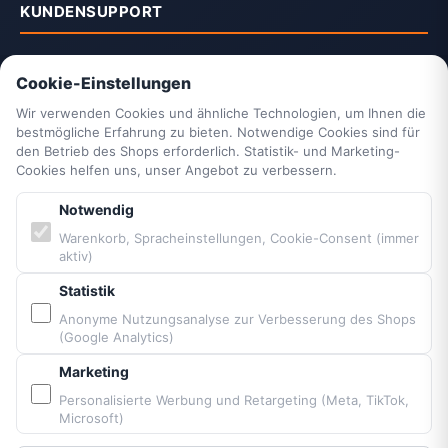
KUNDENSUPPORT
Kontakt
Cookie-Einstellungen
2-Jahrescheck & Retter packen
Vittorazi Service
Wir verwenden Cookies und ähnliche Technologien, um Ihnen die
bestmögliche Erfahrung zu bieten. Notwendige Cookies sind für
Datenschutzerklärung
den Betrieb des Shops erforderlich. Statistik- und Marketing-
AGB
Cookies helfen uns, unser Angebot zu verbessern.
Widerrufsrecht
Notwendig
Vertrag widerrufen
Impressum
Warenkorb, Spracheinstellungen, Cookie-Consent (immer
aktiv)
Cookie-Einstellungen
Barrierefreiheit
Statistik
Sitemap
Anonyme Nutzungsanalyse zur Verbesserung des Shops
(Google Analytics)
PARTNER & MARKEN
Marketing
Personalisierte Werbung und Retargeting (Meta, TikTok,
Microsoft)
Vittorazi Motoren MY25