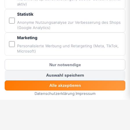
aktiv)
Barrierefreiheit
Sitemap
Statistik
Anonyme Nutzungsanalyse zur Verbesserung des Shops
(Google Analytics)
PARTNER & MARKEN
Marketing
Vittorazi Motoren MY25
Personalisierte Werbung und Retargeting (Meta, TikTok,
Microsoft)
Airconception
Apco Aviation
Nur notwendige
Ozone
?
Kunden Chat
Dudek
Auswahl speichern
BGD
Alle akzeptieren
MacPara
Datenschutzerklärung
|
Impressum
HOME
MENÜ
SUCHE
KORB
KONTO
Neo
Bereitgestellt von Fresh Air © Paramaniacshop 2026
Shop-Version 2026-07-10