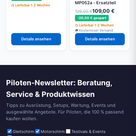
MP052a - Ersatzteil
Lieferbar 1-2 Wochen
109,00 €
129,00 €
-20,00 € gespart
Lieferbar 1-2 Wochen
Kostenloser Versand
Details ansehen
Details ansehen
Piloten-Newsletter: Beratung,
Service & Produktwissen
Tipps zu Ausrüstung, Setups, Wartung, Events und
ausgewählte Angebote. Für Piloten, die 100 % passend
kaufen wollen.
Gleitschirm
Motorschirm
Testivals & Events