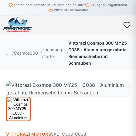
Kostenloser Versand in Deutschland ab 100€
30 Tage Rückgaberecht
Offizieller Fachhändler
Vittorazi Cosmos 300 MY25 -
zuendung-
C038 - Aluminium gezahnte
…
Cosmos300
starter
Riemenscheibe mit
Schrauben
VITTORAZI MOTORS
SKU: C300-C038