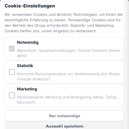
Cookie-Einstellungen
Datenschutzerklärung
AGB
Wir verwenden Cookies und ähnliche Technologien, um Ihnen die
bestmögliche Erfahrung zu bieten. Notwendige Cookies sind für
Widerrufsrecht
den Betrieb des Shops erforderlich. Statistik- und Marketing-
Vertrag widerrufen
Cookies helfen uns, unser Angebot zu verbessern.
Impressum
Cookie-Einstellungen
Notwendig
Barrierefreiheit
Warenkorb, Spracheinstellungen, Cookie-Consent (immer
aktiv)
Sitemap
Statistik
PARTNER & MARKEN
Anonyme Nutzungsanalyse zur Verbesserung des Shops
(Google Analytics)
Vittorazi Motoren MY25
Marketing
Airconception
Personalisierte Werbung und Retargeting (Meta, TikTok,
Apco Aviation
Microsoft)
Ozone
Nur notwendige
Dudek
?
Kunden Chat
BGD
Auswahl speichern