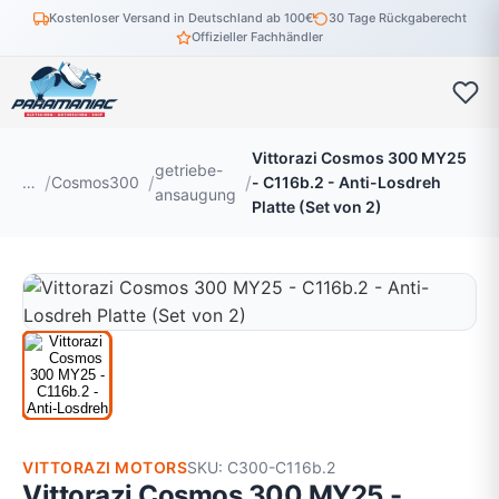
Kostenloser Versand in Deutschland ab 100€
30 Tage Rückgaberecht
Offizieller Fachhändler
Vittorazi Cosmos 300 MY25
getriebe-
…
Cosmos300
- C116b.2 - Anti-Losdreh
ansaugung
Platte (Set von 2)
VITTORAZI MOTORS
SKU: C300-C116b.2
Vittorazi Cosmos 300 MY25 -