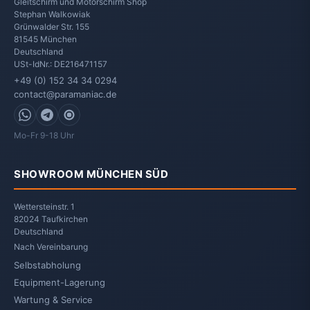
Gleitschirm und Motorschirm Shop
Stephan Walkowiak
Grünwalder Str. 155
81545
München
Deutschland
USt-IdNr.: DE216471157
+49 (0) 152 34 34 0294
contact@paramaniac.de
WhatsApp
Telegram
Signal
Mo-Fr 9-18 Uhr
SHOWROOM MÜNCHEN SÜD
Wettersteinstr. 1
82024 Taufkirchen
Deutschland
Nach Vereinbarung
Selbstabholung
Equipment-Lagerung
Wartung & Service