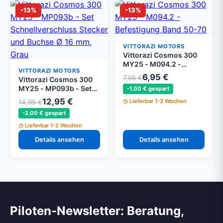
-13%
-13%
VITTORAZI MOTORS
Vittorazi Cosmos 300
MY25 - M094.2 -
VITTORAZI MOTORS
Befestigung Band 50-
6,95 €
7,95 €
Vittorazi Cosmos 300
70 mm (Set von 2)
MY25 - MP093b - Set
-1,00 € gespart
Schnellverschluss
12,95 €
Lieferbar 1-2 Wochen
14,95 €
Stecker und Buchse Ø
-2,00 € gespart
16 mm, Grau
Lieferbar 1-2 Wochen
Details ansehen
Details ansehen
Piloten-Newsletter: Beratung,