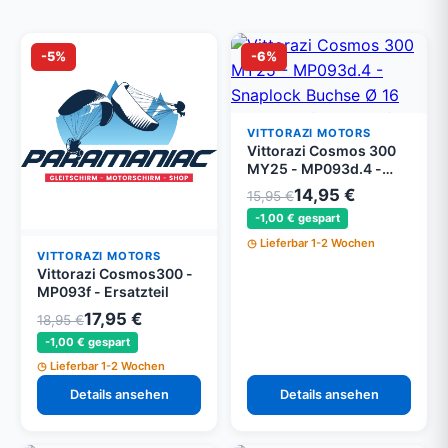
-5%
-6%
VITTORAZI MOTORS
Vittorazi Cosmos 300
MY25 - MP093d.4 -
Schnappverschluss-
14,95 €
15,95 €
Buchse Ø 16 mm, Grau
-1,00 € gespart
(Set von 4)
Lieferbar 1-2 Wochen
VITTORAZI MOTORS
Vittorazi Cosmos300 -
MP093f - Ersatzteil
17,95 €
18,95 €
-1,00 € gespart
Lieferbar 1-2 Wochen
Details ansehen
Details ansehen