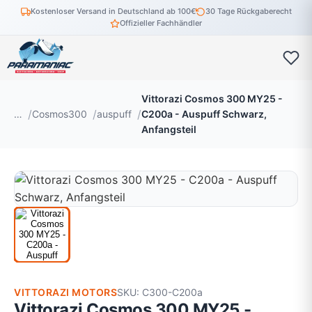
Kostenloser Versand in Deutschland ab 100€
30 Tage Rückgaberecht
Offizieller Fachhändler
Vittorazi Cosmos 300 MY25 -
…
Cosmos300
auspuff
C200a - Auspuff Schwarz,
Anfangsteil
VITTORAZI MOTORS
SKU: C300-C200a
Vittorazi Cosmos 300 MY25 -