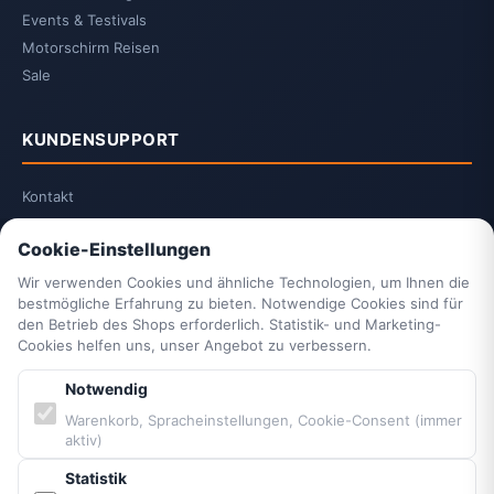
Events & Testivals
Motorschirm Reisen
Sale
KUNDENSUPPORT
Kontakt
2-Jahrescheck & Retter packen
Cookie-Einstellungen
Vittorazi Service
Datenschutzerklärung
Wir verwenden Cookies und ähnliche Technologien, um Ihnen die
bestmögliche Erfahrung zu bieten. Notwendige Cookies sind für
AGB
den Betrieb des Shops erforderlich. Statistik- und Marketing-
Widerrufsrecht
Cookies helfen uns, unser Angebot zu verbessern.
Vertrag widerrufen
Notwendig
Impressum
Cookie-Einstellungen
Warenkorb, Spracheinstellungen, Cookie-Consent (immer
aktiv)
Barrierefreiheit
Sitemap
Statistik