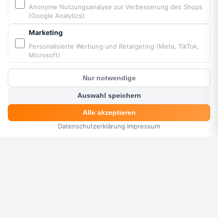
Anonyme Nutzungsanalyse zur Verbesserung des Shops
(Google Analytics)
PARTNER & MARKEN
Marketing
Vittorazi Motoren MY25
Personalisierte Werbung und Retargeting (Meta, TikTok,
Microsoft)
Airconception
Apco Aviation
Nur notwendige
Ozone
?
Kunden Chat
Dudek
Auswahl speichern
BGD
Alle akzeptieren
MacPara
Datenschutzerklärung
|
Impressum
HOME
MENÜ
SUCHE
KORB
KONTO
Neo
Bereitgestellt von Fresh Air © Paramaniacshop 2026
Shop-Version 2026-07-10