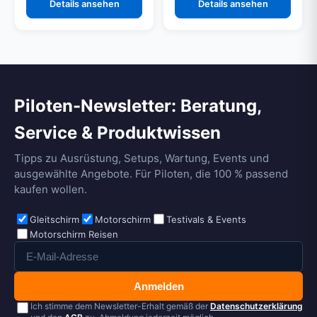
Details ansehen
Details ansehen
Piloten-Newsletter: Beratung,
Service & Produktwissen
Tipps zu Ausrüstung, Setups, Wartung, Events und
ausgewählte Angebote. Für Piloten, die 100 % passend
kaufen wollen.
Gleitschirm
Motorschirm
Testivals & Events
Motorschirm Reisen
Anmelden
Ich stimme dem Newsletter-Erhalt gemäß der
Datenschutzerklärung