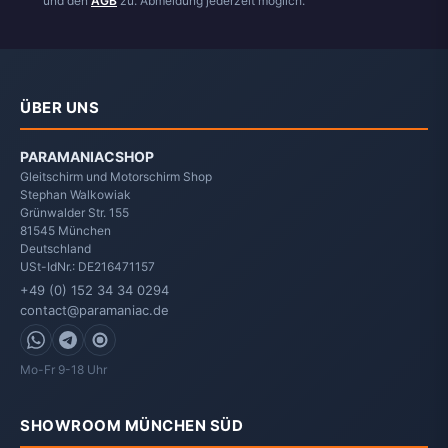
und den
AGB
zu. Abmeldung jederzeit möglich.
ÜBER UNS
PARAMANIACSHOP
Gleitschirm und Motorschirm Shop
Stephan Walkowiak
Grünwalder Str. 155
81545
München
Deutschland
USt-IdNr.: DE216471157
+49 (0) 152 34 34 0294
contact@paramaniac.de
WhatsApp
Telegram
Signal
Mo-Fr 9-18 Uhr
SHOWROOM MÜNCHEN SÜD