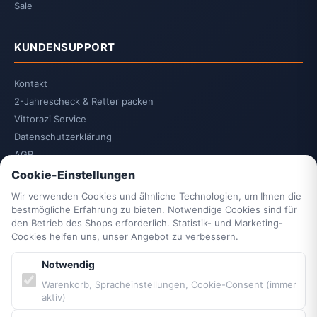
Sale
KUNDENSUPPORT
Kontakt
2-Jahrescheck & Retter packen
Vittorazi Service
Datenschutzerklärung
AGB
Widerrufsrecht
Cookie-Einstellungen
Vertrag widerrufen
Wir verwenden Cookies und ähnliche Technologien, um Ihnen die
Impressum
bestmögliche Erfahrung zu bieten. Notwendige Cookies sind für
den Betrieb des Shops erforderlich. Statistik- und Marketing-
Cookie-Einstellungen
Cookies helfen uns, unser Angebot zu verbessern.
Barrierefreiheit
Sitemap
Notwendig
Warenkorb, Spracheinstellungen, Cookie-Consent (immer
aktiv)
PARTNER & MARKEN