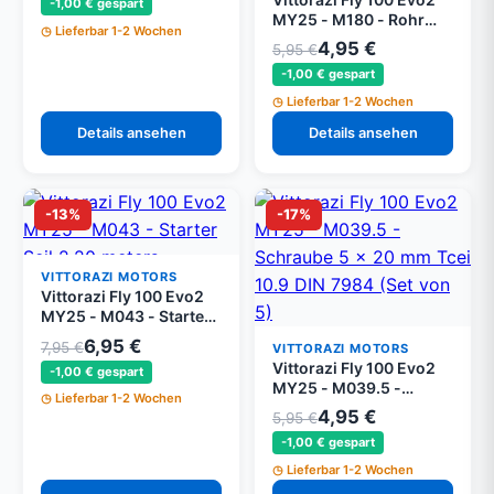
-1,00 € gespart
MY25 - M180 - Rohr
Lieferbar 1-2 Wochen
Halteklemme 08/12 mm,
4,95 €
5,95 €
Schraube 4 x 20 mm
-1,00 € gespart
Tsei und Mutter mit
Flansch M4
Lieferbar 1-2 Wochen
Details ansehen
Details ansehen
-13%
-17%
VITTORAZI MOTORS
Vittorazi Fly 100 Evo2
MY25 - M043 - Starter
Seil 2,20 Meter
6,95 €
7,95 €
VITTORAZI MOTORS
Vittorazi Fly 100 Evo2
-1,00 € gespart
MY25 - M039.5 -
Lieferbar 1-2 Wochen
Schraube 5 x 20 mm
4,95 €
5,95 €
Tcei 10.9 DIN 7984 (Set
-1,00 € gespart
von 5)
Lieferbar 1-2 Wochen