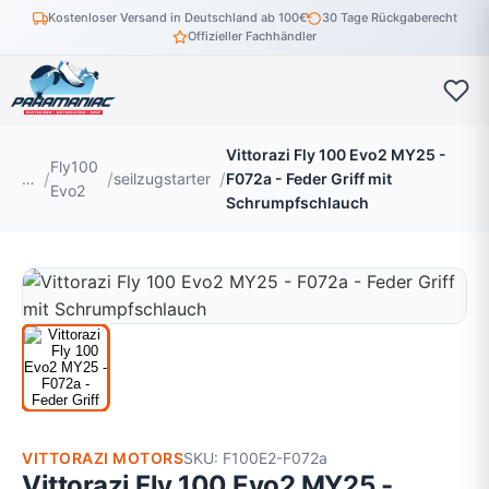
Kostenloser Versand in Deutschland ab 100€
30 Tage Rückgaberecht
Offizieller Fachhändler
Vittorazi Fly 100 Evo2 MY25 -
Fly100
…
seilzugstarter
F072a - Feder Griff mit
Evo2
Schrumpfschlauch
VITTORAZI MOTORS
SKU: F100E2-F072a
Vittorazi Fly 100 Evo2 MY25 -