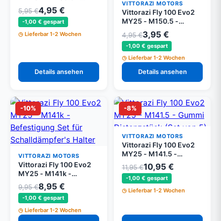
VITTORAZI MOTORS
Seeger Ø 35 mm DIN
4,95 €
5,95 €
Vittorazi Fly 100 Evo2
472 (Set von 5)
MY25 - M150.5 -
-1,00 € gespart
Kontermutter 6MA DIN
3,95 €
Lieferbar 1-2 Wochen
4,95 €
980 und Mutter 6MA
-1,00 € gespart
DIN 934 (Set von 5)
Lieferbar 1-2 Wochen
Details ansehen
Details ansehen
-10%
-8%
VITTORAZI MOTORS
Vittorazi Fly 100 Evo2
MY25 - M141.5 -
VITTORAZI MOTORS
Gummi Distanzstück
Vittorazi Fly 100 Evo2
10,95 €
11,95 €
(Set von 5)
MY25 - M141k -
-1,00 € gespart
Befestigung Set für
8,95 €
9,95 €
Lieferbar 1-2 Wochen
Schalldämpfer's Halter
-1,00 € gespart
Lieferbar 1-2 Wochen