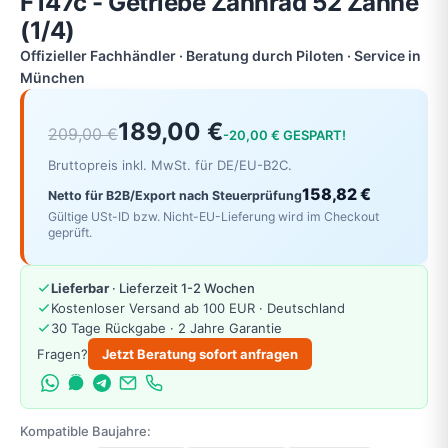
F147c - Getriebe Zahnrad 52 Zähne
(1/4)
Offizieller Fachhändler · Beratung durch Piloten · Service in
München
189,00 €
209,00 €
-20,00 € GESPART!
Bruttopreis inkl. MwSt. für DE/EU-B2C.
158,82 €
Netto für B2B/Export nach Steuerprüfung
Gültige USt-ID bzw. Nicht-EU-Lieferung wird im Checkout
geprüft.
Lieferbar
· Lieferzeit 1-2 Wochen
Kostenloser Versand ab 100 EUR · Deutschland
30 Tage Rückgabe · 2 Jahre Garantie
Fragen?
Jetzt Beratung sofort anfragen
Kompatible Baujahre: