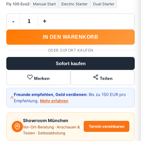
Fly 100 Evo2:
Manual Start
Electric Starter
Dual Starter
-
+
IN DEN WARENKORB
ODER SOFORT KAUFEN
Sofort kaufen
Merken
Teilen
Freunde empfehlen, Geld verdienen:
Bis zu 150 EUR pro
Empfehlung.
Mehr erfahren
Showroom München
Termin vereinbaren
Vor-Ort-Beratung · Anschauen &
Testen · Selbstabholung