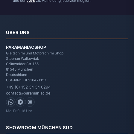
und den
AGB
zu. Abmeldung jederzeit möglich.
ÜBER UNS
PARAMANIACSHOP
Gleitschirm und Motorschirm Shop
Stephan Walkowiak
Grünwalder Str. 155
81545
München
Deutschland
USt-IdNr.: DE216471157
+49 (0) 152 34 34 0294
contact@paramaniac.de
WhatsApp
Telegram
Signal
Mo-Fr 9-18 Uhr
SHOWROOM MÜNCHEN SÜD