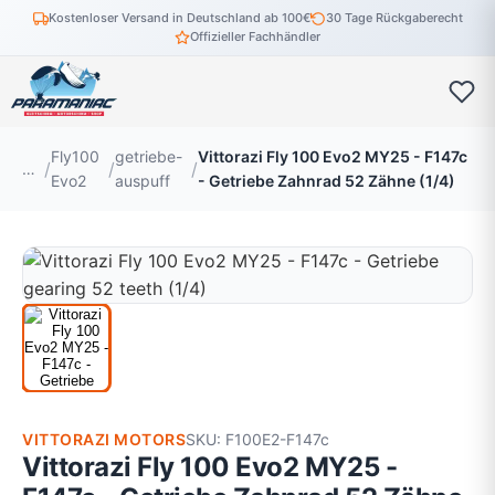
Kostenloser Versand in Deutschland ab 100€
30 Tage Rückgaberecht
Offizieller Fachhändler
Fly100
getriebe-
Vittorazi Fly 100 Evo2 MY25 - F147c
…
Evo2
auspuff
- Getriebe Zahnrad 52 Zähne (1/4)
VITTORAZI MOTORS
SKU: F100E2-F147c
Vittorazi Fly 100 Evo2 MY25 -