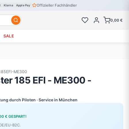
Offizieller Fachhändler
l
Klarna
Apple Pay
0,00 €
SALE
185EFI-ME300
ter 185 EFI - ME300 -
atung durch Piloten · Service in München
00 € GESPART!
r DE/EU-B2C.