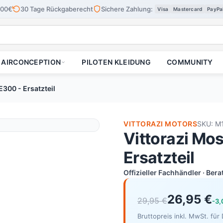
100€
30 Tage Rückgaberecht
Sichere Zahlung:
Visa
Mastercard
PayPa
AIRCONCEPTION
PILOTEN KLEIDUNG
COMMUNITY
E300 - Ersatzteil
VITTORAZI MOTORS
SKU: M
Vittorazi Mos
Ersatzteil
Offizieller Fachhändler · Ber
26,95 €
29,95 €
-3,
Bruttopreis inkl. MwSt. fü