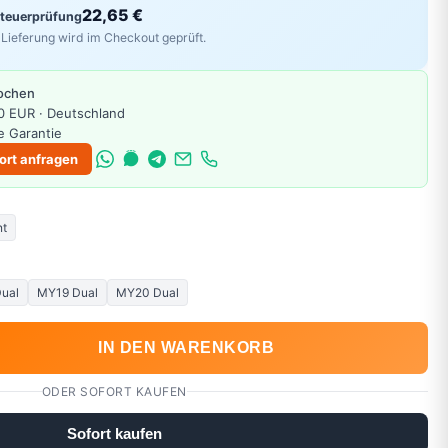
22,65 €
Steuerprüfung
Lieferung wird im Checkout geprüft.
Wochen
0 EUR · Deutschland
e Garantie
ort anfragen
nt
Dual
MY19 Dual
MY20 Dual
IN DEN WARENKORB
ODER SOFORT KAUFEN
Sofort kaufen