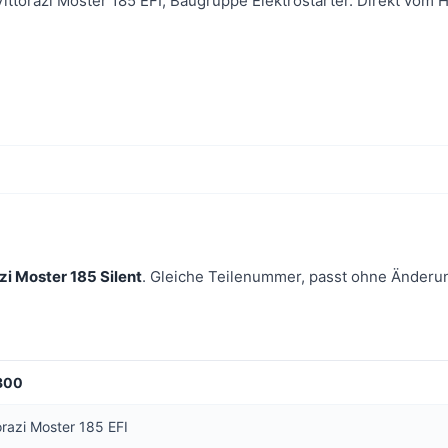
Vittorazi Moster 185 EFI, Baugruppe Elektrostarter. Direkt vom H
zi Moster 185 Silent
. Gleiche Teilenummer, passt ohne Änderu
300
orazi Moster 185 EFI