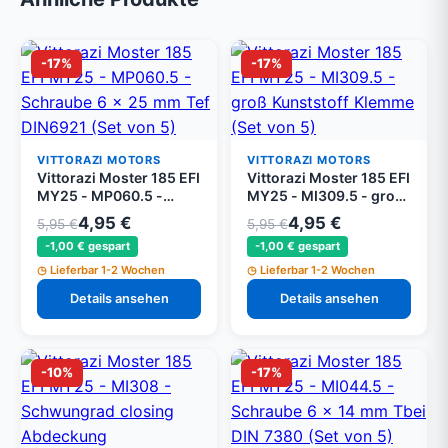
-17%
-17%
VITTORAZI MOTORS
VITTORAZI MOTORS
Vittorazi Moster 185 EFI
Vittorazi Moster 185 EFI
MY25 - MP060.5 -
MY25 - MI309.5 - groß
Schraube 6 x 25 mm Tef
Kunststoff Klemme (Set
4,95 €
4,95 €
5,95 €
5,95 €
DIN6921 (Set von 5)
von 5)
-1,00 € gespart
-1,00 € gespart
Lieferbar 1-2 Wochen
Lieferbar 1-2 Wochen
Details ansehen
Details ansehen
-10%
-17%