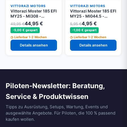
VITTORAZI MOTORS
VITTORAZI MOTORS
Vittorazi Moster 185 EFI
Vittorazi Moster 185 EFI
MY25 - MI308 -
MY25 - MI044.5 -
Schwungrad closing
Schraube 6 x 14 mm
44,95 €
4,95 €
49,95 €
5,95 €
Abdeckung
Tbei DIN 7380 (Set von
-5,00 € gespart
-1,00 € gespart
5)
Lieferbar 1-2 Wochen
Lieferbar 1-2 Wochen
Details ansehen
Details ansehen
Piloten-Newsletter: Beratung,
Service & Produktwissen
Tipps zu Ausrüstung, Setups, Wartung, Events und
ausgewählte Angebote. Für Piloten, die 100 % passend
kaufen wollen.