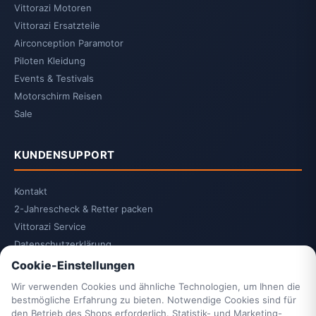
Vittorazi Motoren
Vittorazi Ersatzteile
Airconception Paramotor
Piloten Kleidung
Events & Testivals
Motorschirm Reisen
Sale
KUNDENSUPPORT
Kontakt
2-Jahrescheck & Retter packen
Vittorazi Service
Datenschutzerklärung
AGB
Cookie-Einstellungen
Widerrufsrecht
Wir verwenden Cookies und ähnliche Technologien, um Ihnen die
Vertrag widerrufen
bestmögliche Erfahrung zu bieten. Notwendige Cookies sind für
den Betrieb des Shops erforderlich. Statistik- und Marketing-
Impressum