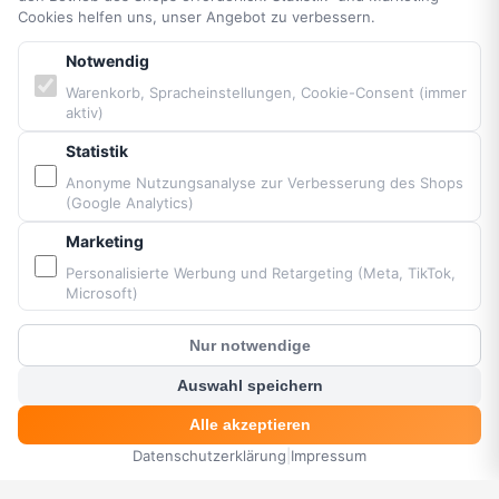
Cookies helfen uns, unser Angebot zu verbessern.
Cookie-Einstellungen
Barrierefreiheit
Notwendig
Sitemap
Warenkorb, Spracheinstellungen, Cookie-Consent (immer
aktiv)
PARTNER & MARKEN
Statistik
Anonyme Nutzungsanalyse zur Verbesserung des Shops
(Google Analytics)
Vittorazi Motoren MY25
Airconception
Marketing
Apco Aviation
Personalisierte Werbung und Retargeting (Meta, TikTok,
Ozone
Microsoft)
Dudek
BGD
Nur notwendige
MacPara
?
Kunden Chat
Auswahl speichern
Neo
Alle akzeptieren
Datenschutzerklärung
|
Impressum
HOME
MENÜ
SUCHE
KORB
KONTO
Bereitgestellt von Fresh Air © Paramaniacshop 2026