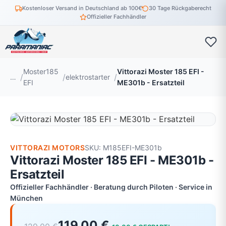
Kostenloser Versand in Deutschland ab 100€
30 Tage Rückgaberecht
Offizieller Fachhändler
Moster185
Vittorazi Moster 185 EFI -
…
elektrostarter
EFI
ME301b - Ersatzteil
VITTORAZI MOTORS
SKU: M185EFI-ME301b
Vittorazi Moster 185 EFI - ME301b -
Ersatzteil
Offizieller Fachhändler · Beratung durch Piloten · Service in
München
119,00 €