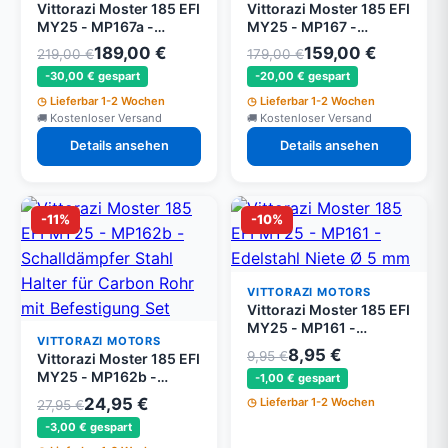
Vittorazi Moster 185 EFI
Vittorazi Moster 185 EFI
MY25 - MP167a -
MY25 - MP167 -
Komplett Schalldämpfer
Komplett Schalldämpfer
189,00 €
159,00 €
219,00 €
179,00 €
350 mm montiert MY25
350 mm montiert
-30,00 € gespart
-20,00 € gespart
Lieferbar 1-2 Wochen
Lieferbar 1-2 Wochen
Kostenloser Versand
Kostenloser Versand
Details ansehen
Details ansehen
-11%
-10%
VITTORAZI MOTORS
Vittorazi Moster 185 EFI
MY25 - MP161 -
VITTORAZI MOTORS
Edelstahl Niete Ø 5 mm
8,95 €
9,95 €
Vittorazi Moster 185 EFI
(Set von 10)
MY25 - MP162b -
-1,00 € gespart
Schalldämpfer Stahl
24,95 €
Lieferbar 1-2 Wochen
27,95 €
Halter für Carbon Rohr
-3,00 € gespart
mit Befestigung Set