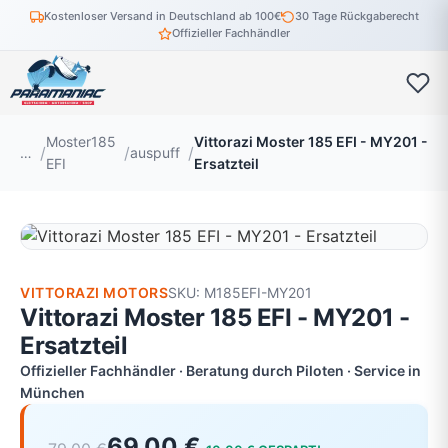
Kostenloser Versand in Deutschland ab 100€
30 Tage Rückgaberecht
Offizieller Fachhändler
Moster185
Vittorazi Moster 185 EFI - MY201 -
…
auspuff
EFI
Ersatzteil
VITTORAZI MOTORS
SKU: M185EFI-MY201
Vittorazi Moster 185 EFI - MY201 -
Ersatzteil
Offizieller Fachhändler · Beratung durch Piloten · Service in
München
69,00 €