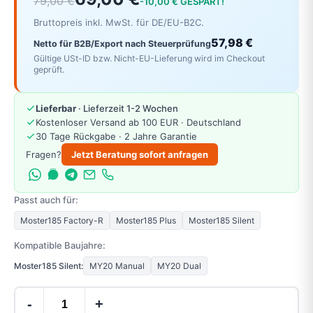
79,00 €
-10,00 € GESPART!
Bruttopreis inkl. MwSt. für DE/EU-B2C.
57,98 €
Netto für B2B/Export nach Steuerprüfung
Gültige USt-ID bzw. Nicht-EU-Lieferung wird im Checkout
geprüft.
Lieferbar
· Lieferzeit 1-2 Wochen
Kostenloser Versand ab 100 EUR · Deutschland
30 Tage Rückgabe · 2 Jahre Garantie
Fragen?
Jetzt Beratung sofort anfragen
Passt auch für:
Moster185 Factory-R
Moster185 Plus
Moster185 Silent
Kompatible Baujahre:
Moster185 Silent:
MY20 Manual
MY20 Dual
-
+