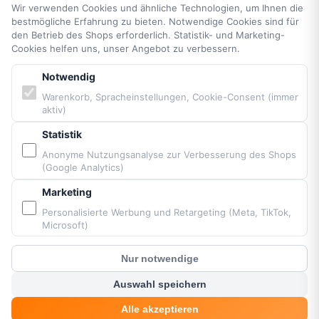
PARTNER & MARKEN
Wir verwenden Cookies und ähnliche Technologien, um Ihnen die
bestmögliche Erfahrung zu bieten. Notwendige Cookies sind für
den Betrieb des Shops erforderlich. Statistik- und Marketing-
Vittorazi Motoren MY25
Cookies helfen uns, unser Angebot zu verbessern.
Airconception
Apco Aviation
Notwendig
Ozone
Warenkorb, Spracheinstellungen, Cookie-Consent (immer
aktiv)
Dudek
BGD
Statistik
MacPara
Anonyme Nutzungsanalyse zur Verbesserung des Shops
Neo
(Google Analytics)
Marketing
Personalisierte Werbung und Retargeting (Meta, TikTok,
Microsoft)
Bereitgestellt von Fresh Air © Paramaniacshop 2026
Shop-Version 2026-07-10
Nur notwendige
?
Kunden Chat
Auswahl speichern
Alle akzeptieren