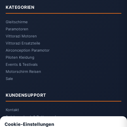
KATEGORIEN
Gleitschirme
Paramotoren
Vittorazi Motoren
Vittorazi Ersatzteile
Airconception Paramotor
Piloten Kleidung
Events & Testivals
Motorschirm Reisen
Sale
KUNDENSUPPORT
Kontakt
2-Jahrescheck & Retter packen
Cookie-Einstellungen
Vittorazi Service