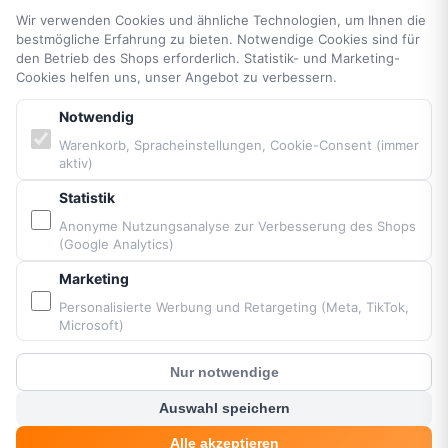
Datenschutzerklärung
Wir verwenden Cookies und ähnliche Technologien, um Ihnen die
bestmögliche Erfahrung zu bieten. Notwendige Cookies sind für
AGB
den Betrieb des Shops erforderlich. Statistik- und Marketing-
Widerrufsrecht
Cookies helfen uns, unser Angebot zu verbessern.
Vertrag widerrufen
Impressum
Notwendig
Cookie-Einstellungen
Warenkorb, Spracheinstellungen, Cookie-Consent (immer
aktiv)
Barrierefreiheit
Sitemap
Statistik
Anonyme Nutzungsanalyse zur Verbesserung des Shops
(Google Analytics)
PARTNER & MARKEN
Marketing
Vittorazi Motoren MY25
Personalisierte Werbung und Retargeting (Meta, TikTok,
Airconception
Microsoft)
Apco Aviation
Nur notwendige
Ozone
?
Kunden Chat
Dudek
Auswahl speichern
BGD
Alle akzeptieren