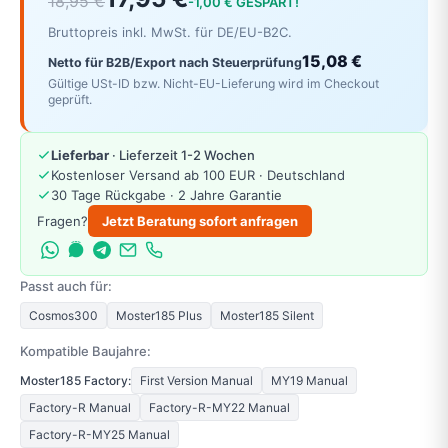
18,95 €
-1,00 € GESPART!
Bruttopreis inkl. MwSt. für DE/EU-B2C.
15,08 €
Netto für B2B/Export nach Steuerprüfung
Gültige USt-ID bzw. Nicht-EU-Lieferung wird im Checkout
geprüft.
Lieferbar
· Lieferzeit 1-2 Wochen
Kostenloser Versand ab 100 EUR · Deutschland
30 Tage Rückgabe · 2 Jahre Garantie
Fragen?
Jetzt Beratung sofort anfragen
Passt auch für:
Cosmos300
Moster185 Plus
Moster185 Silent
Kompatible Baujahre:
Moster185 Factory:
First Version Manual
MY19 Manual
Factory-R Manual
Factory-R-MY22 Manual
Factory-R-MY25 Manual