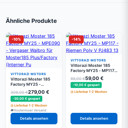
Ähnliche Produkte
-10%
-14%
VITTORAZI MOTORS
Vittorazi Moster 185
Factory MY25 - MP117 -
VITTORAZI MOTORS
Riemen Poly V PJ483 13
59,00 €
69,00 €
Vittorazi Moster 185
Rillen
Factory MY25 -
-10,00 € gespart
MPE090 - Vergaser
279,00 €
Lieferbar 1-2 Wochen
309,00 €
Walbro für Moster185
-30,00 € gespart
Plus/Factory (Interner
Pulsschaltkreis)
Lieferbar 1-2 Wochen
Kostenloser Versand
Details ansehen
Details ansehen