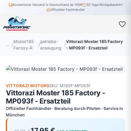
Kostenloser Versand in Deutschland ab 100€
30 Tage Rückgaberecht
Offizieller Fachhändler
Moster185
getriebe-
Vittorazi Moster 185 Factory
…
Factory-R
ansaugung
- MP093f - Ersatzteil
VITTORAZI MOTORS
SKU: M185F-MP093f
Vittorazi Moster 185 Factory -
MP093f - Ersatzteil
Offizieller Fachhändler · Beratung durch Piloten · Service in
München
17,95 €