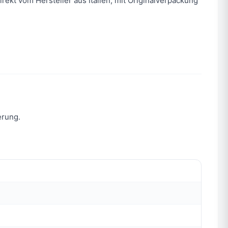
rekt vom Hersteller aus Italien, mit Originalverpackung
erung.