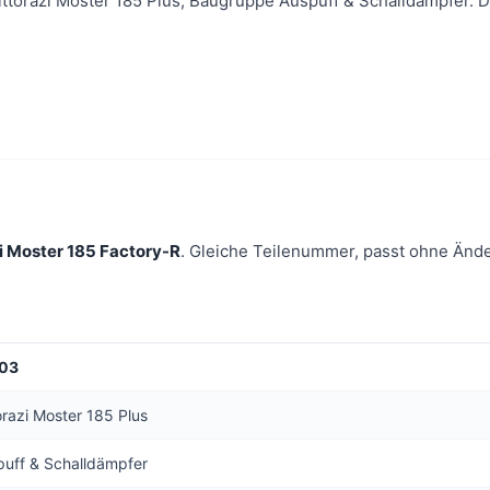
ittorazi Moster 185 Plus, Baugruppe Auspuff & Schalldämpfer. Di
zi Moster 185 Factory-R
. Gleiche Teilenummer, passt ohne Änd
03
orazi Moster 185 Plus
puff & Schalldämpfer