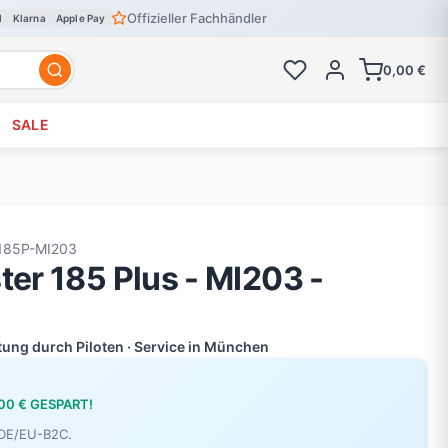
Offizieller Fachhändler
l
Klarna
Apple Pay
0,00 €
SALE
185P-MI203
ter 185 Plus - MI203 -
atung durch Piloten · Service in München
,00 € GESPART!
r DE/EU-B2C.