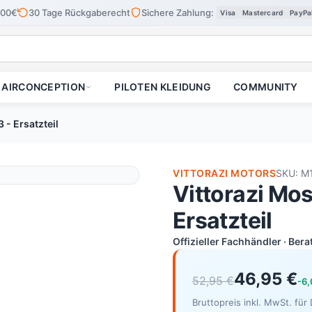
100€
30 Tage Rückgaberecht
Sichere Zahlung:
Visa
Mastercard
PayPa
AIRCONCEPTION
PILOTEN KLEIDUNG
COMMUNITY
 - Ersatzteil
VITTORAZI MOTORS
SKU: M
Vittorazi Mos
Ersatzteil
Offizieller Fachhändler · Ber
46,95 €
52,95 €
-6
Bruttopreis inkl. MwSt. fü