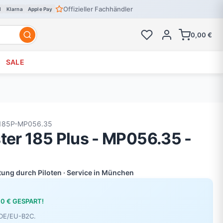
Offizieller Fachhändler
l
Klarna
Apple Pay
0,00 €
SALE
185P-MP056.35
ster 185 Plus - MP056.35 -
atung durch Piloten · Service in München
00 € GESPART!
r DE/EU-B2C.