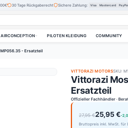
100€
30 Tage Rückgaberecht
Sichere Zahlung:
Visa
Mastercard
PayPa
AIRCONCEPTION
PILOTEN KLEIDUNG
COMMUNITY
- MP056.35 - Ersatzteil
VITTORAZI MOTORS
SKU: M
Vittorazi Mo
Ersatzteil
Offizieller Fachhändler · Ber
25,95 €
27,95 €
-2,
Bruttopreis inkl. MwSt. fü