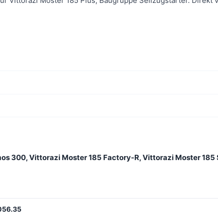
Für Vittorazi Moster 185 Plus, Baugruppe Seilzugstarter. Direkt 
os 300, Vittorazi Moster 185 Factory-R, Vittorazi Moster 185 
56.35