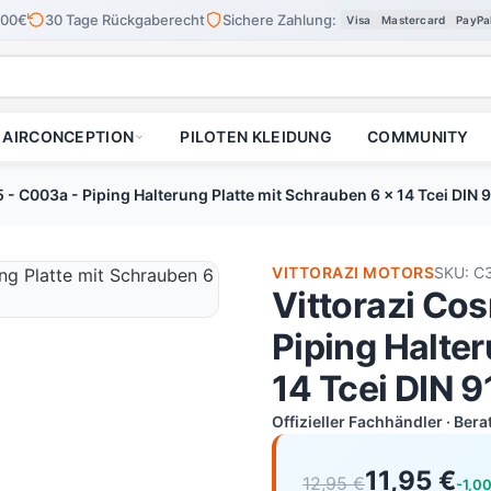
100€
30 Tage Rückgaberecht
Sichere Zahlung:
Visa
Mastercard
PayPa
AIRCONCEPTION
PILOTEN KLEIDUNG
COMMUNITY
- C003a - Piping Halterung Platte mit Schrauben 6 x 14 Tcei DIN 
VITTORAZI MOTORS
SKU: C
Vittorazi Co
Piping Halter
14 Tcei DIN 9
Offizieller Fachhändler · Ber
11,95 €
12,95 €
-1,0