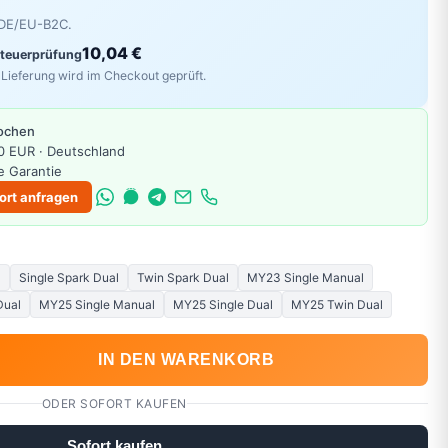
r DE/EU-B2C.
10,04 €
Steuerprüfung
Lieferung wird im Checkout geprüft.
Wochen
0 EUR · Deutschland
e Garantie
ort anfragen
l
Single Spark Dual
Twin Spark Dual
MY23 Single Manual
Dual
MY25 Single Manual
MY25 Single Dual
MY25 Twin Dual
IN DEN WARENKORB
ODER SOFORT KAUFEN
Sofort kaufen