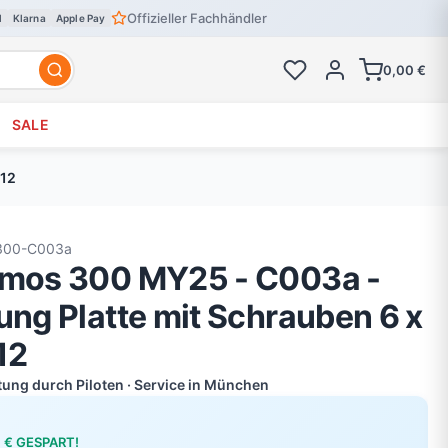
Offizieller Fachhändler
l
Klarna
Apple Pay
0,00 €
SALE
912
300-C003a
smos 300 MY25 - C003a -
ung Platte mit Schrauben 6 x
12
atung durch Piloten · Service in München
0 € GESPART!