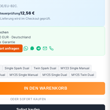
r DE/EU-B2C.
12,56 €
Steuerprüfung
Lieferung wird im Checkout geprüft.
Wochen
0 EUR · Deutschland
e Garantie
ort anfragen
l
Single Spark Dual
Twin Spark Dual
MY23 Single Manual
Dual
MY25 Single Manual
MY25 Single Dual
MY25 Twin Dual
IN DEN WARENKORB
ODER SOFORT KAUFEN
Sofort kaufen