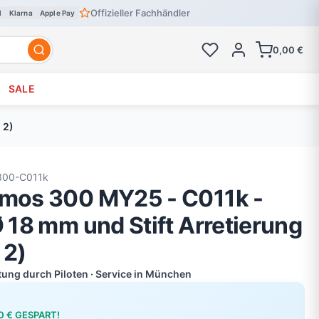
Offizieller Fachhändler
l
Klarna
Apple Pay
0,00 €
SALE
 2)
300-C011k
smos 300 MY25 - C011k -
Ø 18 mm und Stift Arretierung
 2)
atung durch Piloten · Service in München
00 € GESPART!