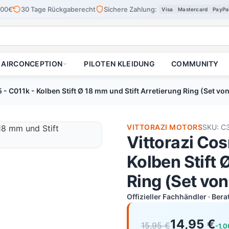
100€
30 Tage Rückgaberecht
Sichere Zahlung:
Visa
Mastercard
PayPa
AIRCONCEPTION
PILOTEN KLEIDUNG
COMMUNITY
 C011k - Kolben Stift Ø 18 mm und Stift Arretierung Ring (Set von
VITTORAZI MOTORS
SKU: C
Vittorazi Co
Kolben Stift 
Ring (Set von
Offizieller Fachhändler · Ber
14,95 €
15,95 €
-1,