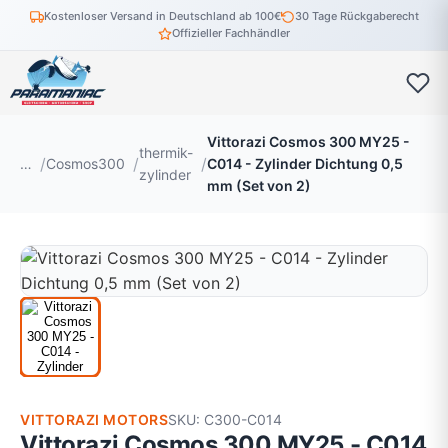
Kostenloser Versand in Deutschland ab 100€
30 Tage Rückgaberecht
Offizieller Fachhändler
Vittorazi Cosmos 300 MY25 -
thermik-
…
Cosmos300
C014 - Zylinder Dichtung 0,5
zylinder
mm (Set von 2)
VITTORAZI MOTORS
SKU: C300-C014
Vittorazi Cosmos 300 MY25 - C014