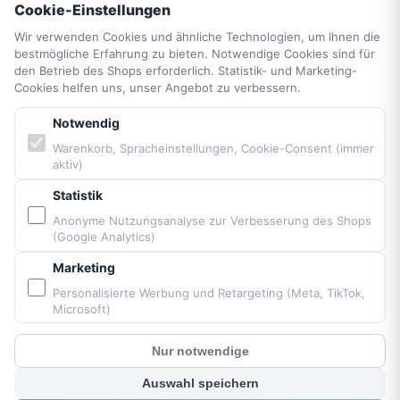
Cookie-Einstellungen
Vittorazi Service
Datenschutzerklärung
Wir verwenden Cookies und ähnliche Technologien, um Ihnen die
bestmögliche Erfahrung zu bieten. Notwendige Cookies sind für
AGB
den Betrieb des Shops erforderlich. Statistik- und Marketing-
Widerrufsrecht
Cookies helfen uns, unser Angebot zu verbessern.
Vertrag widerrufen
Notwendig
Impressum
Cookie-Einstellungen
Warenkorb, Spracheinstellungen, Cookie-Consent (immer
aktiv)
Barrierefreiheit
Sitemap
Statistik
Anonyme Nutzungsanalyse zur Verbesserung des Shops
(Google Analytics)
PARTNER & MARKEN
Marketing
Vittorazi Motoren MY25
Personalisierte Werbung und Retargeting (Meta, TikTok,
Microsoft)
Airconception
Apco Aviation
Nur notwendige
Ozone
?
Kunden Chat
Dudek
Auswahl speichern