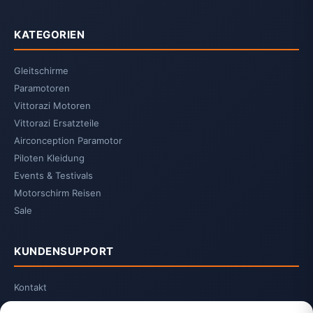
KATEGORIEN
Gleitschirme
Paramotoren
Vittorazi Motoren
Vittorazi Ersatzteile
Airconception Paramotor
Piloten Kleidung
Events & Testivals
Motorschirm Reisen
Sale
KUNDENSUPPORT
Kontakt
2-Jahrescheck & Retter packen