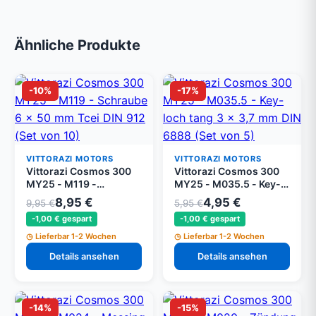
Ähnliche Produkte
-10%
-17%
VITTORAZI MOTORS
VITTORAZI MOTORS
Vittorazi Cosmos 300
Vittorazi Cosmos 300
MY25 - M119 -
MY25 - M035.5 - Key-
Schraube 6 x 50 mm
loch tang 3 x 3,7 mm
8,95 €
4,95 €
9,95 €
5,95 €
Tcei DIN 912 (Set von
DIN 6888 (Set von 5)
-1,00 € gespart
-1,00 € gespart
10)
Lieferbar 1-2 Wochen
Lieferbar 1-2 Wochen
Details ansehen
Details ansehen
-14%
-15%