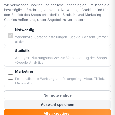
AGB
Wir verwenden Cookies und ähnliche Technologien, um Ihnen die
Widerrufsrecht
bestmögliche Erfahrung zu bieten. Notwendige Cookies sind für
den Betrieb des Shops erforderlich. Statistik- und Marketing-
Vertrag widerrufen
Cookies helfen uns, unser Angebot zu verbessern.
Impressum
Cookie-Einstellungen
Notwendig
Barrierefreiheit
Warenkorb, Spracheinstellungen, Cookie-Consent (immer
aktiv)
Sitemap
Statistik
PARTNER & MARKEN
Anonyme Nutzungsanalyse zur Verbesserung des Shops
(Google Analytics)
Vittorazi Motoren MY25
Marketing
Airconception
Personalisierte Werbung und Retargeting (Meta, TikTok,
Apco Aviation
Microsoft)
Ozone
Nur notwendige
Dudek
?
Kunden Chat
BGD
Auswahl speichern
MacPara
Alle akzeptieren