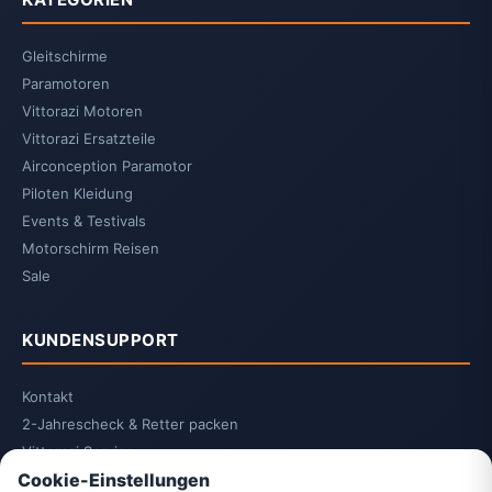
Gleitschirme
Paramotoren
Vittorazi Motoren
Vittorazi Ersatzteile
Airconception Paramotor
Piloten Kleidung
Events & Testivals
Motorschirm Reisen
Sale
KUNDENSUPPORT
Kontakt
2-Jahrescheck & Retter packen
Vittorazi Service
Cookie-Einstellungen
Datenschutzerklärung