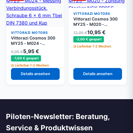
VITTORAZI MOTORS
Vittorazi Cosmos 300
MY25 - M020 -
Zündung Stecker NGK
10,95 €
12,95 €
VITTORAZI MOTORS
BR9ES
Vittorazi Cosmos 300
-2,00 € gespart
MY25 - M024 -
Lieferbar 1-2 Wochen
Messing
5,95 €
6,95 €
Verbindungsstück,
-1,00 € gespart
Schraube 6 x 6 mm Tbei
DIN 7380 und Kupfer
Lieferbar 1-2 Wochen
Scheibe
Details ansehen
Details ansehen
Piloten-Newsletter: Beratung,
Service & Produktwissen